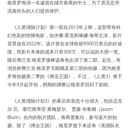
格里罗饰演一名逡巡在城市巷尾的中士，为了居无定所
流落街头的人们提供保护。
《人类清除计划》第一部在2013年上映，这部带有科
幻色彩的惊悚电影，由伊桑·霍克和琳娜·海蒂主演，影片
背景放在2022年。该片曾在全球收获8900万美元的好成
绩，而影片本身的成本只有300万，可以说的大捞一笔。
随后弗兰克·格里罗接棒该角色出演了第二部。起先，有
消息称弗兰克·格里罗无暇顾及第三部的拍摄，因为格里
罗将拍摄第二季的《搏击王国》。不过，《人类3》将于
今年9月起开拍，档期的调整让格里罗回归了剧组。
《人类清除计划3》的幕后班底也十分强大，包括迈克
尔·贝、塞巴斯蒂安·莱梅瑟尔、 贾森·布鲁姆（Jason
Blum）在内的制片团队，将再度集结，参与该片的拍
摄。除了《搏击王国》，格里罗接下来还有《美国队长