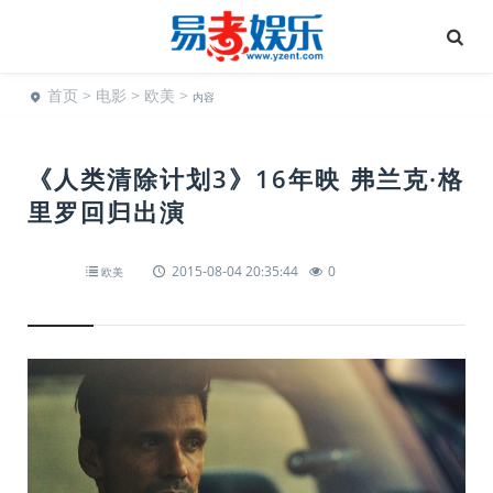
首页
>
电影
>
欧美
>
内容
《人类清除计划3》16年映 弗兰克·格
里罗回归出演
2015-08-04 20:35:44
0
欧美