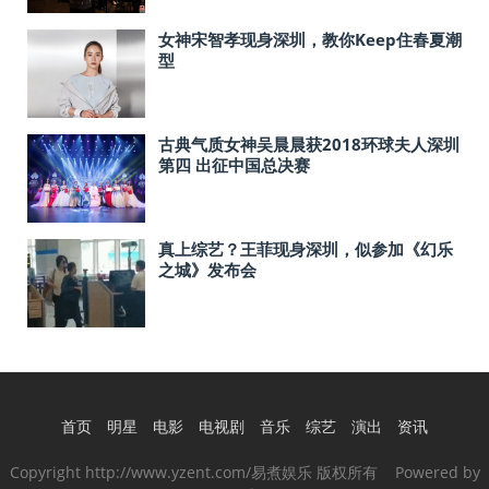
女神宋智孝现身深圳，教你Keep住春夏潮
型
古典气质女神吴晨晨获2018环球夫人深圳
第四 出征中国总决赛
真上综艺？王菲现身深圳，似参加《幻乐
之城》发布会
首页
明星
电影
电视剧
音乐
综艺
演出
资讯
Copyright http://www.yzent.com/易煮娱乐 版权所有 Powered by