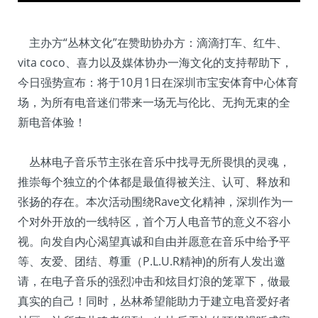
主办方“丛林文化”在赞助协办方：滴滴打车、红牛、
vita coco、喜力以及媒体协办一海文化的支持帮助下，
今日强势宣布：将于10月1日在深圳市宝安体育中心体育
场，为所有电音迷们带来一场无与伦比、无拘无束的全
新电音体验！
丛林电子音乐节主张在音乐中找寻无所畏惧的灵魂，
推崇每个独立的个体都是最值得被关注、认可、释放和
张扬的存在。本次活动围绕Rave文化精神，深圳作为一
个对外开放的一线特区，首个万人电音节的意义不容小
视。向发自内心渴望真诚和自由并愿意在音乐中给予平
等、友爱、团结、尊重（P.L.U.R精神)的所有人发出邀
请，在电子音乐的强烈冲击和炫目灯浪的笼罩下，做最
真实的自己！同时，丛林希望能助力于建立电音爱好者