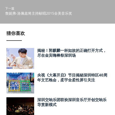
下一篇
詹妮弗-洛佩兹将主持献唱2015全美音乐奖
猜你喜欢
揭秘！郭麒麟一杯如故的正确打开方式，
尽在金宾嗨棒祭深圳场
央视《大幕开启》节目揭秘深圳特区40周
年文艺晚会，柔宇全柔性屏引关注
深圳交响乐团联袂深圳音乐厅开创交响乐
导赏新模式