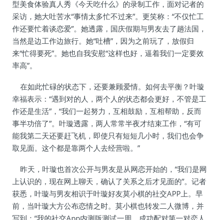
型美食体验真人秀《今天吃什么》的录制工作，面对记者的
采访，她大吐苦水“事情太多忙不过来”。更笑称：“不仅忙工
作还要忙着谈恋爱”。她透露，国庆假期与男友去了趟法国，
当然是边工作边旅行。她“吐槽”，因为之前玩了，放假归
来“忙得要死”。她也自我安慰“这样也好，逼着我们一定要效
率高”。
在如此忙碌的状态下，还要兼顾爱情。如何去平衡？叶璇
幸福表示：“遇到对的人，两个人的状态都会更好，不管是工
作还是生活”，“我们一起努力，互相鼓励，互相帮助，反而
事半功倍了”。叶璇透露，两人常常半夜才结束工作，“有可
能我第二天还要赶飞机，即使只有短短几小时，我们也会争
取见面。这个都是靠两个人去经营啦。”
昨天，叶璇也首次公开与男友是从网恋开始的，“我们是网
上认识的，现在网上聊天，确认了关系之后才见面的”。记者
获悉，叶璇与男友相识于叶璇好友莫小棋的社交APP上。早
前，当叶璇大方公布恋情之时。莫小棋也转发二人微博，并
写到：“我的社交App内测版测试一周，成功配对第一对恋人