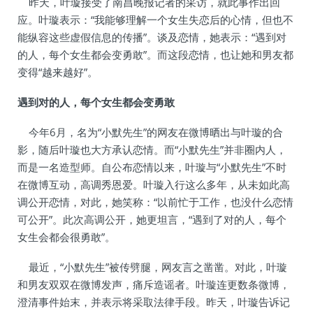
昨天，叶璇接受了南昌晚报记者的采访，就此事作出回
应。叶璇表示：“我能够理解一个女生失恋后的心情，但也不
能纵容这些虚假信息的传播”。谈及恋情，她表示：“遇到对
的人，每个女生都会变勇敢”。而这段恋情，也让她和男友都
变得“越来越好”。
遇到对的人，每个女生都会变勇敢
今年6月，名为“小默先生”的网友在微博晒出与叶璇的合
影，随后叶璇也大方承认恋情。而“小默先生”并非圈内人，
而是一名造型师。自公布恋情以来，叶璇与“小默先生”不时
在微博互动，高调秀恩爱。叶璇入行这么多年，从未如此高
调公开恋情，对此，她笑称：“以前忙于工作，也没什么恋情
可公开”。此次高调公开，她更坦言，“遇到了对的人，每个
女生会都会很勇敢”。
最近，“小默先生”被传劈腿，网友言之凿凿。对此，叶璇
和男友双双在微博发声，痛斥造谣者。叶璇连更数条微博，
澄清事件始末，并表示将采取法律手段。昨天，叶璇告诉记