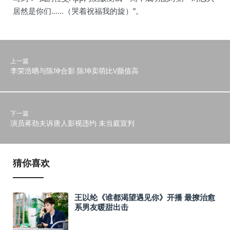
居然是你们……（哭着祝福我的旋）”。
上一篇
李荣浩晒与陈坤合影 陈坤卖萌比V颜值高
下一篇
演员蒋劲夫诉唐人影视违约 未当庭宣判
猜你喜欢
王以纶《谁都渴望遇见你》开播 最撩治愈
系男友暖甜出击