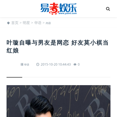
首页
>
明星
>
华语
>
内容
叶璇自曝与男友是网恋 好友莫小棋当
红娘
2015-10-20 10:44:43
0
华语