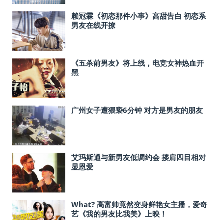
赖冠霖《初恋那件小事》高甜告白 初恋系
男友在线开撩
《五杀前男友》将上线，电竞女神热血开
黑
广州女子遭猥亵6分钟 对方是男友的朋友
艾玛斯通与新男友低调约会 搂肩四目相对
显恩爱
What? 高富帅竟然变身鲜艳女主播，爱奇
艺《我的男友比我美》上映！