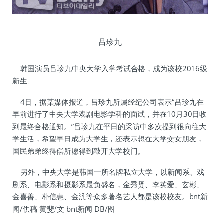
吕珍九
韩国演员吕珍九中央大学入学考试合格，成为该校2016级
新生。
4日，据某媒体报道，吕珍九所属经纪公司表示“吕珍九在
早前进行了中央大学戏剧电影学科的面试，并在10月30日收
到最终合格通知。”吕珍九在平日的采访中多次提到很向往大
学生活，希望早日成为大学生，还表示想在大学交女朋友，
国民弟弟终得偿所愿得到敲开大学校门。
另外，中央大学是韩国一所名牌私立大学，以新闻系、戏
剧系、电影系和摄影系最负盛名，金秀贤、李英爱、玄彬、
金喜善、朴信惠、金汎等众多著名艺人都是该校校友。bnt新
闻/供稿 黄斐/文 bnt新闻 DB/图