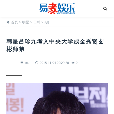
首页
>
明星
>
日韩
>
内容
韩星吕珍九考入中央大学成金秀贤玄
彬师弟
2015-11-04 20:29:20
0
日韩