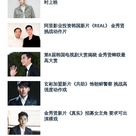
时上映
阿里影业投资韩国新片《REAL》 金秀贤
挑战动作片
第8届韩国电视剧大赏揭晓 金秀贤蝉联最
高大赏
玄彬加盟新片《共助》饰朝鲜警察 挑战高
强度动作戏
金秀贤新片《真实》招募女主角 要求可出
演裸戏