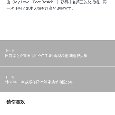
曲《My Love（Feat.Basick）》获得排名第三的总成绩。再
一次证明了她本人拥有超高的说唱实力。
上一篇
田口淳之介宣布退团KAT-TUN 龟梨和也:我也很失望
下一篇
韩STARSHIP娱乐冬日计划 家族单曲照公布
猜你喜欢