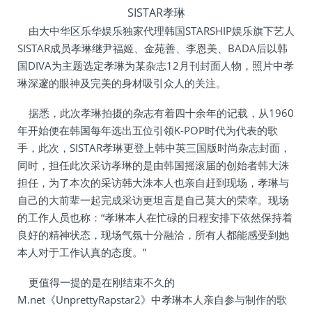
SISTAR孝琳
由大中华区乐华娱乐独家代理韩国STARSHIP娱乐旗下艺人
SISTAR成员孝琳继尹福姬、金苑善、李恩美、BADA后以韩
国DIVA为主题选定孝琳为某杂志12月刊封面人物，照片中孝
琳深邃的眼神及完美的身材吸引众人的关注。
据悉，此次孝琳拍摄的杂志有着四十余年的记载，从1960
年开始便在韩国每年选出五位引领K-POP时代为代表的歌
手，此次，SISTAR孝琳更登上韩中英三国版时尚杂志封面，
同时，担任此次采访孝琳的是由韩国摇滚届的创始者韩大洙
担任，为了本次的采访韩大洙本人也亲自赶到现场，孝琳与
自己的大前辈一起完成采访更坦言是自己莫大的荣幸。现场
的工作人员也称：“孝琳本人在忙碌的日程安排下依然保持着
良好的精神状态，现场气氛十分融洽，所有人都能感受到她
本人对于工作认真的态度。”
更值得一提的是在刚结束不久的
M.net《UnprettyRapstar2》中孝琳本人亲自参与制作的歌