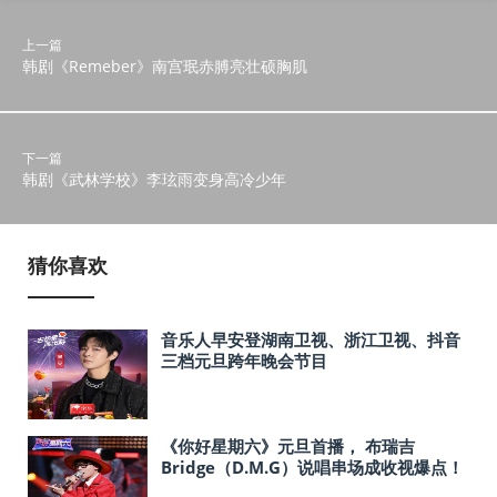
上一篇
韩剧《Remeber》南宫珉赤膊亮壮硕胸肌
下一篇
韩剧《武林学校》李玹雨变身高冷少年
猜你喜欢
音乐人早安登湖南卫视、浙江卫视、抖音
三档元旦跨年晚会节目
《你好星期六》元旦首播， 布瑞吉
Bridge（D.M.G）说唱串场成收视爆点！