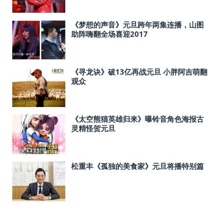
《梦想的声音》元旦跨年两集连播，山图
助阵嗨翻全场喜迎2017
《寻龙诀》破13亿再战元旦 小胖阿吉萌翻
观众
《太空熊猫英雄归来》曝铃音角色海报古
灵精怪贺元旦
松重丰《孤独的美食家》元旦将播特别篇