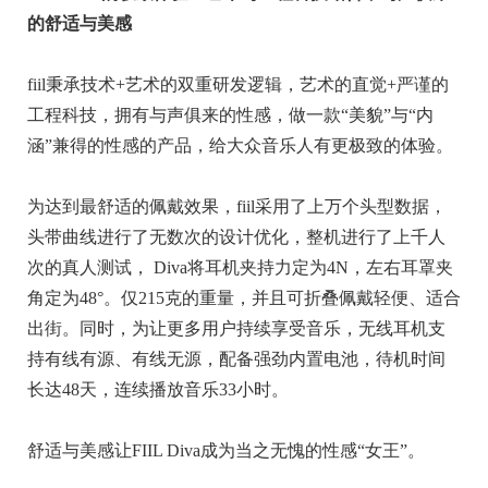
的舒适与美感
fiil秉承技术+艺术的双重研发逻辑，艺术的直觉+严谨的
工程科技，拥有与声俱来的性感，做一款“美貌”与“内
涵”兼得的性感的产品，给大众音乐人有更极致的体验。
为达到最舒适的佩戴效果，fiil采用了上万个头型数据，
头带曲线进行了无数次的设计优化，整机进行了上千人
次的真人测试， Diva将耳机夹持力定为4N，左右耳罩夹
角定为48°。仅215克的重量，并且可折叠佩戴轻便、适合
出街。同时，为让更多用户持续享受音乐，无线耳机支
持有线有源、有线无源，配备强劲内置电池，待机时间
长达48天，连续播放音乐33小时。
舒适与美感让FIIL Diva成为当之无愧的性感“女王”。