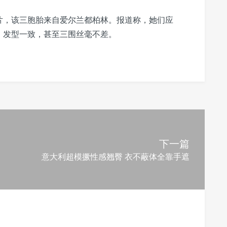
片，该三胞胎来自爱尔兰都柏林。报道称，她们应
，发型一致，甚至三围丝毫不差。
下一篇
意大利超模撅性感翘臀 衣不蔽体全靠手遮