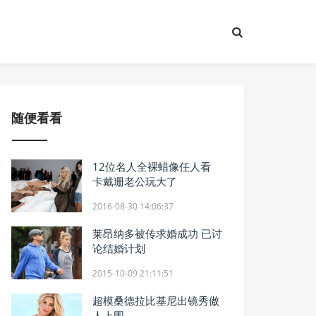
随便看看
12位名人全裸蜡像任人看
卡戴珊老公玩大了
2016-08-30 14:06:37
莱昂纳多被传求婚成功 已讨
论结婚计划
2015-10-09 21:11:51
超模桑德拉比基尼出镜秀傲
人上围