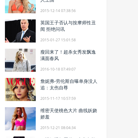
2015-12-14 07:38:56
英国王子否认与按摩师性丑
闻 拒绝问讯
2015-01-27 15:01:58
瘦回来了！超杀女秀发飘逸
满面春风
2016-10-18 07:49:07
詹妮弗-劳伦斯自曝单身没人
追：太伤自尊
2015-11-17 10:57:59
维密天使桃色大片 曲线妖娆
娇羞
2015-12-21 08:04:34