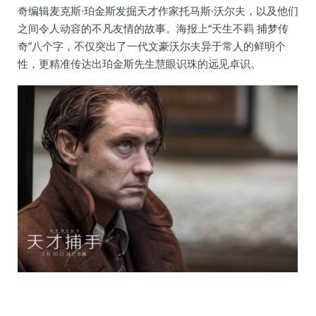
奇编辑麦克斯·珀金斯发掘天才作家托马斯·沃尔夫，以及他们
之间令人动容的不凡友情的故事。海报上“天生不羁 捕梦传
奇”八个字，不仅突出了一代文豪沃尔夫异于常人的鲜明个
性，更精准传达出珀金斯先生慧眼识珠的远见卓识。