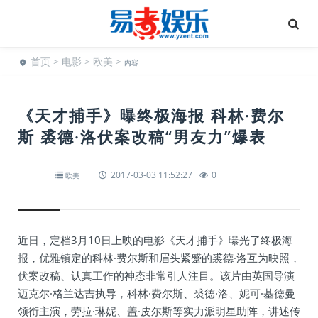
首页
>
电影
>
欧美
>
内容
《天才捕手》曝终极海报 科林·费尔
斯 裘德·洛伏案改稿“男友力”爆表
2017-03-03 11:52:27
0
欧美
近日，定档3月10日上映的电影《天才捕手》曝光了终极海
报，优雅镇定的科林·费尔斯和眉头紧蹙的裘德·洛互为映照，
伏案改稿、认真工作的神态非常引人注目。该片由英国导演
迈克尔·格兰达吉执导，科林·费尔斯、裘德·洛、妮可·基德曼
领衔主演，劳拉·琳妮、盖·皮尔斯等实力派明星助阵，讲述传