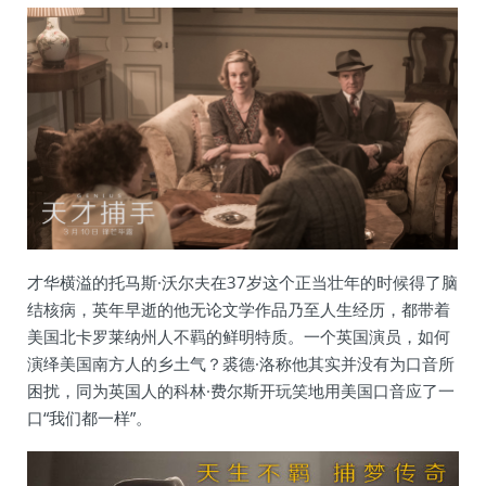
才华横溢的托马斯·沃尔夫在37岁这个正当壮年的时候得了脑
结核病，英年早逝的他无论文学作品乃至人生经历，都带着
美国北卡罗莱纳州人不羁的鲜明特质。一个英国演员，如何
演绎美国南方人的乡土气？裘德·洛称他其实并没有为口音所
困扰，同为英国人的科林·费尔斯开玩笑地用美国口音应了一
口“我们都一样”。