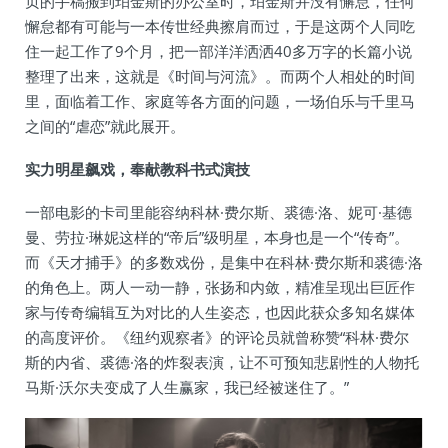
页的手稿搬到珀金斯的办公室时，珀金斯并没有懈怠，任何
懈怠都有可能与一本传世经典擦肩而过，于是这两个人同吃
住一起工作了9个月，把一部洋洋洒洒40多万字的长篇小说
整理了出来，这就是《时间与河流》。而两个人相处的时间
里，面临着工作、家庭等各方面的问题，一场伯乐与千里马
之间的“虐恋”就此展开。
实力明星飙戏，奉献教科书式演技
一部电影的卡司里能容纳科林·费尔斯、裘德·洛、妮可·基德
曼、劳拉·琳妮这样的“帝后”级明星，本身也是一个“传奇”。
而《天才捕手》的多数戏份，是集中在科林·费尔斯和裘德·洛
的角色上。两人一动一静，张扬和内敛，精准呈现出巨匠作
家与传奇编辑互为对比的人生姿态，也因此获众多知名媒体
的高度评价。《纽约观察者》的评论员就曾称赞“科林·费尔
斯的内省、裘德·洛的炸裂表演，让不可预知悲剧性的人物托
马斯·沃尔夫变成了人生赢家，我已经被迷住了。”