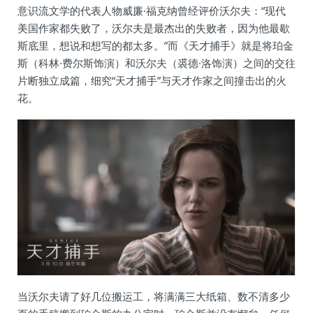
意识流文学的代表人物威廉·福克纳曾经评价沃尔夫：“现代
美国作家都失败了，沃尔夫是最杰出的失败者，因为他最歇
斯底里，想说和想写的都太多。”而《天才捕手》就是将珀金
斯（科林·费尔斯饰演）和沃尔夫（裘德·洛饰演）之间的交往
片断独立成篇，细究“天才捕手”与天才作家之间撞击出的火
花。
当沃尔夫请了好几位搬运工，将满满三大纸箱、数不清多少