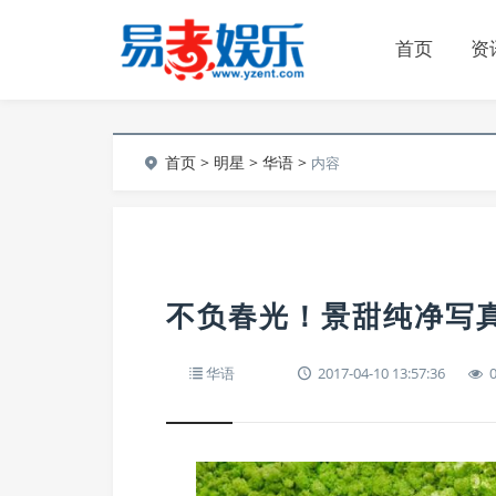
首页
资
首页
>
明星
>
华语
>
内容
不负春光！景甜纯净写
华语
2017-04-10 13:57:36