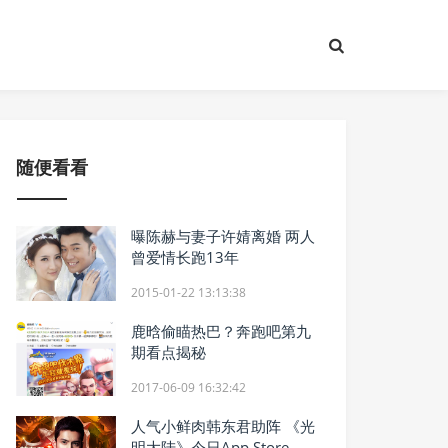
随便看看
曝陈赫与妻子许婧离婚 两人
曾爱情长跑13年
2015-01-22 13:13:38
鹿晗偷瞄热巴？奔跑吧第九
期看点揭秘
2017-06-09 16:32:42
人气小鲜肉韩东君助阵 《光
明大陆》今日App Store独