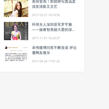
美得冒泡！郭碧婷写真温柔
浅笑清新又文艺
2017-03-27 14:19:50
环球夫人深圳亚军罗芊雅
——做睿智美丽大爱的深圳
夫人
2017-11-01 16:20:37
卓伟微博问答不断造谣 评论
遭网友痛斥
2017-04-28 17:01:32