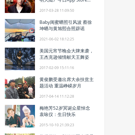
家首发
2017-03-28 11:09:50
Baby闺蜜晒照引风波 蔡徐
坤晒与黄旭熙合照辟谣
2021-06-02 18:12:25
美国元宵节晚会大牌来袭，
王杰克逊倾情献天王舞姿
2017-02-09 15:11:16
黄俊鹏受邀出席大余扶贫主
题活动 重温峥嵘岁月
2017-04-14 11:12:28
梅艳芳52岁冥诞众星悼念
袁咏仪：生日快乐
2015-10-10 21:39:23