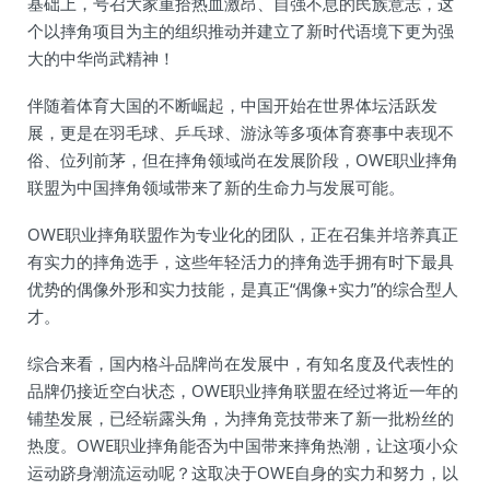
基础上，号召大家重拾热血激昂、自强不息的民族意志，这
个以摔角项目为主的组织推动并建立了新时代语境下更为强
大的中华尚武精神！
伴随着体育大国的不断崛起，中国开始在世界体坛活跃发
展，更是在羽毛球、乒乓球、游泳等多项体育赛事中表现不
俗、位列前茅，但在摔角领域尚在发展阶段，OWE职业摔角
联盟为中国摔角领域带来了新的生命力与发展可能。
OWE职业摔角联盟作为专业化的团队，正在召集并培养真正
有实力的摔角选手，这些年轻活力的摔角选手拥有时下最具
优势的偶像外形和实力技能，是真正“偶像+实力”的综合型人
才。
综合来看，国内格斗品牌尚在发展中，有知名度及代表性的
品牌仍接近空白状态，OWE职业摔角联盟在经过将近一年的
铺垫发展，已经崭露头角，为摔角竞技带来了新一批粉丝的
热度。OWE职业摔角能否为中国带来摔角热潮，让这项小众
运动跻身潮流运动呢？这取决于OWE自身的实力和努力，以