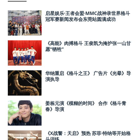
启星娱乐·王者会盟·MMC战神录世界格斗
冠军赛新闻发布会东莞站圆满成功
《高能》肉搏格斗 王俊凯为掩护张一山甘
愿“牺牲”
华纳重启《格斗之王》 广告片《光晕》导
演执导
姜栋元演《模糊的时间》 合作《格斗青
春》导演
《X战警：天启》预热 苏菲·特纳等开始格
斗训练