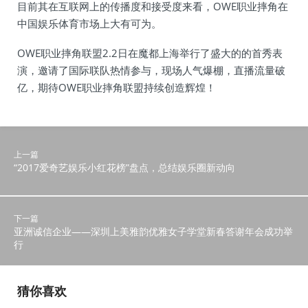
目前其在互联网上的传播度和接受度来看，OWE职业摔角在
中国娱乐体育市场上大有可为。
OWE职业摔角联盟2.2日在魔都上海举行了盛大的的首秀表
演，邀请了国际联队热情参与，现场人气爆棚，直播流量破
亿，期待OWE职业摔角联盟持续创造辉煌！
上一篇
“2017爱奇艺娱乐小红花榜”盘点，总结娱乐圈新动向
下一篇
亚洲诚信企业——深圳上美雅韵优雅女子学堂新春答谢年会成功举
行
猜你喜欢