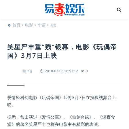
首页
>
电影
>
华语
>
内容
笑星严丰重“贱”银幕，电影《玩偶帝
国》3月7日上映
2018-03-06 16:53:12
0
华语
爱情轻科幻电影《玩偶帝国》即将3月7日在搜狐视频台上
映。
据悉，曾出演过《爱情公寓》、《仙剑奇缘》、《深夜食
堂》的著名笑星严丰也将在电影中有精彩的表演。