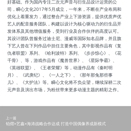
好基础。作为国内专注二次元声音与衍生品设计运营的公
司，瞬心文化2017年5月成立，一年来，不断在产业布局和
优化上着重发力，通过整合产业上下游资源，提供优质声优
艺人的配音服务团队，构建以设计为核心驱动力的衍生品开
发体系及其他增值服务，受到行业及合作伙伴的高度认可。
其设计团队曾服务过迪士尼、漫威等国际知名品牌，并且旗
下艺人曾在下列作品中担任主要角色，其中影视作品有《复
仇者联盟》系列、《哈利波特》系列、《步步惊心》、《花
千骨》、等，游戏作品有《魔兽世界》、《星际争霸》、
《英雄联盟》、《王者荣耀》等，动漫作品有《秦时明
月》、《武庚纪》、《一人之下》、《那年那兔那些事
儿》、《大护法》等。瞬心文化将不负众望，继续深耕二次
元声音及演出市场，为粉丝带来更多动漫主题的精彩之作。
上一篇
铂熠×艺鑫×海涛战略合作达成 打造中国偶像养成新模式