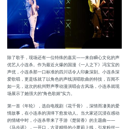
除了歌手，现场还有一位特殊的嘉宾——来自瞬心文化的声
优艺人小连杀。作为最近火爆的国漫《一人之下》冯宝宝的
声优，小连杀那一口标准的四川话令人印象深刻。小连杀深
爱歌唱，更是练就了以角色的声线演唱歌曲的特技，百闻不
如一见，这次的杭州野声季动漫演唱会古风场，小连杀就现
场展示了她强大的“角色歌姬”实力。
第一首《年轮》，选自电视剧《花千骨》，深情而凄美的爱
情故事，在小连杀的演绎下愈发动人。当大家还沉浸在感动
的情绪中时，小连杀带来了手游《楚留香》的主题曲——
《马步谣》，一开口，古灵精怪的小萝莉上线，引发粉丝一