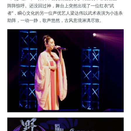
阵阵惊呼。还没回过神，舞台上突然出现了一位红衣“武
者”，瞬心文化的另一位声优艺人梁达伟以武术表演为小连杀
助阵，一动一静，歌声悠然，古风意境淋漓尽致。