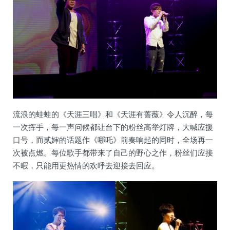
流浪的蛙蛙的《天涯三唱》和《天涯有蔷薇》令人沉醉，每
一次挥手，每一声问候都让台下的粉丝高举灯牌，大喊应援
口号，而贰婶的话题作《哪吒》前奏响起的同时，全场再一
次被点燃。每位歌手都带来了自己的野心之作，粉丝们应接
不暇，只能用更热情的欢呼去迎接去回应。