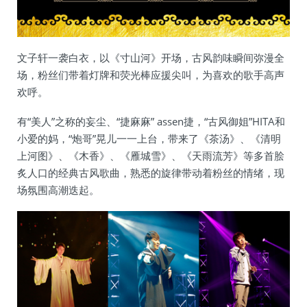
文子轩一袭白衣，以《寸山河》开场，古风韵味瞬间弥漫全
场，粉丝们带着灯牌和荧光棒应援尖叫，为喜欢的歌手高声
欢呼。
有“美人”之称的妄尘、“捷麻麻” assen捷，“古风御姐”HITA和
小爱的妈，“炮哥”晃儿一一上台，带来了《茶汤》、《清明
上河图》、《木香》、《雁城雪》、《天雨流芳》等多首脍
炙人口的经典古风歌曲，熟悉的旋律带动着粉丝的情绪，现
场氛围高潮迭起。