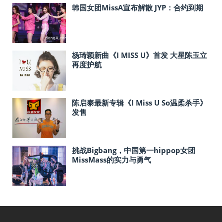
韩国女团MissA宣布解散 JYP：合约到期
杨琦颖新曲《I MISS U》首发 大星陈玉立
再度护航
陈启泰最新专辑《I Miss U So温柔杀手》
发售
挑战Bigbang，中国第一hippop女团
MissMass的实力与勇气