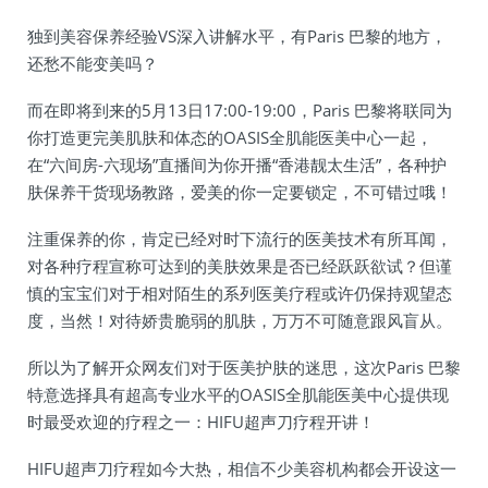
独到美容保养经验VS深入讲解水平，有Paris 巴黎的地方，
还愁不能变美吗？
而在即将到来的5月13日17:00-19:00，Paris 巴黎将联同为
你打造更完美肌肤和体态的OASIS全肌能医美中心一起，
在“六间房-六现场”直播间为你开播“香港靓太生活”，各种护
肤保养干货现场教路，爱美的你一定要锁定，不可错过哦！
注重保养的你，肯定已经对时下流行的医美技术有所耳闻，
对各种疗程宣称可达到的美肤效果是否已经跃跃欲试？但谨
慎的宝宝们对于相对陌生的系列医美疗程或许仍保持观望态
度，当然！对待娇贵脆弱的肌肤，万万不可随意跟风盲从。
所以为了解开众网友们对于医美护肤的迷思，这次Paris 巴黎
特意选择具有超高专业水平的OASIS全肌能医美中心提供现
时最受欢迎的疗程之一：HIFU超声刀疗程开讲！
HIFU超声刀疗程如今大热，相信不少美容机构都会开设这一