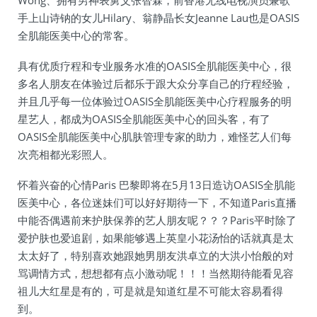
Wong、拥有男神表舅父张智霖，前香港无线电视演员兼歌
手上山诗钠的女儿Hilary、翁静晶长女Jeanne Lau也是OASIS
全肌能医美中心的常客。
具有优质疗程和专业服务水准的OASIS全肌能医美中心，很
多名人朋友在体验过后都乐于跟大众分享自己的疗程经验，
并且几乎每一位体验过OASIS全肌能医美中心疗程服务的明
星艺人，都成为OASIS全肌能医美中心的回头客，有了
OASIS全肌能医美中心肌肤管理专家的助力，难怪艺人们每
次亮相都光彩照人。
怀着兴奋的心情Paris 巴黎即将在5月13日造访OASIS全肌能
医美中心，各位迷妹们可以好好期待一下，不知道Paris直播
中能否偶遇前来护肤保养的艺人朋友呢？？？Paris平时除了
爱护肤也爱追剧，如果能够遇上英皇小花汤怡的话就真是太
太太好了，特别喜欢她跟她男朋友洪卓立的大洪小怡般的对
骂调情方式，想想都有点小激动呢！！！当然期待能看见容
祖儿大红星是有的，可是就是知道红星不可能太容易看得
到。