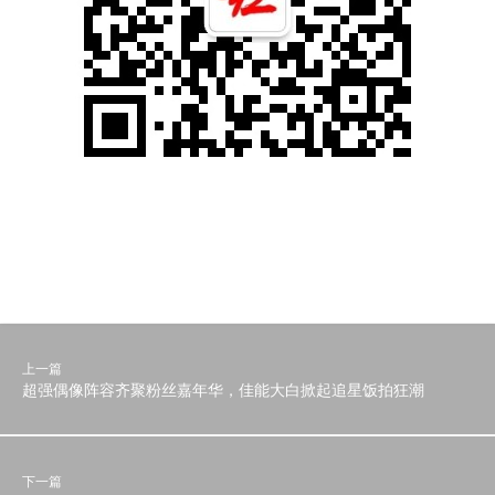
上一篇
超强偶像阵容齐聚粉丝嘉年华，佳能大白掀起追星饭拍狂潮
下一篇