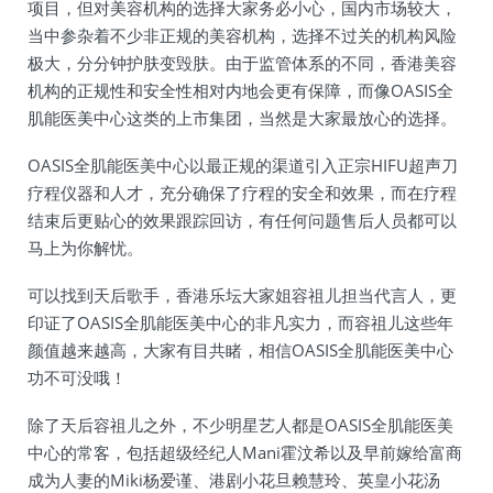
项目，但对美容机构的选择大家务必小心，国内市场较大，
当中参杂着不少非正规的美容机构，选择不过关的机构风险
极大，分分钟护肤变毁肤。由于监管体系的不同，香港美容
机构的正规性和安全性相对内地会更有保障，而像OASIS全
肌能医美中心这类的上市集团，当然是大家最放心的选择。
OASIS全肌能医美中心以最正规的渠道引入正宗HIFU超声刀
疗程仪器和人才，充分确保了疗程的安全和效果，而在疗程
结束后更贴心的效果跟踪回访，有任何问题售后人员都可以
马上为你解忧。
可以找到天后歌手，香港乐坛大家姐容祖儿担当代言人，更
印证了OASIS全肌能医美中心的非凡实力，而容祖儿这些年
颜值越来越高，大家有目共睹，相信OASIS全肌能医美中心
功不可没哦！
除了天后容祖儿之外，不少明星艺人都是OASIS全肌能医美
中心的常客，包括超级经纪人Mani霍汶希以及早前嫁给富商
成为人妻的Miki杨爱谨、港剧小花旦赖慧玲、英皇小花汤