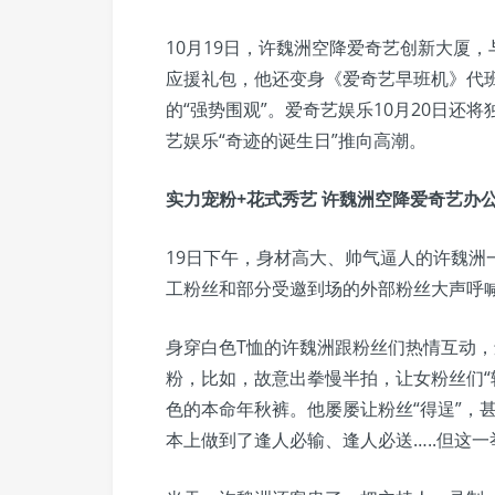
10月19日，许魏洲空降爱奇艺创新大厦
应援礼包，他还变身《爱奇艺早班机》代班主
的“强势围观”。爱奇艺娱乐10月20日还将独
艺娱乐“奇迹的诞生日”推向高潮。
实力宠粉+花式秀艺 许魏洲空降爱奇艺办
19日下午，身材高大、帅气逼人的许魏洲
工粉丝和部分受邀到场的外部粉丝大声呼喊“
身穿白色T恤的许魏洲跟粉丝们热情互动
粉，比如，故意出拳慢半拍，让女粉丝们“
色的本命年秋裤。他屡屡让粉丝“得逞”，
本上做到了逢人必输、逢人必送…..但这一