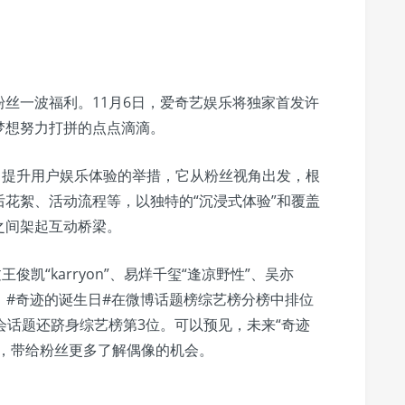
丝一波福利。11月6日，爱奇艺娱乐将独家首发许
梦想努力打拼的点点滴滴。
、提升用户娱乐体验的举措，它从粉丝视角出发，根
花絮、活动流程等，以独特的“沉浸式体验”和覆盖
之间架起互动桥梁。
凯“karryon”、易烊千玺“逢凉野性”、吴亦
其中，#奇迹的诞生日#在微博话题榜综艺榜分榜中排位
会话题还跻身综艺榜第3位。可以预见，未来“奇迹
长，带给粉丝更多了解偶像的机会。