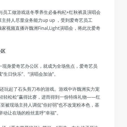
，与员工做游戏送冬季养生必备枸杞+红秋裤及演唱会
持人尽显业务能力up up ，受到爱奇艺员工
家视频直播许魏洲Final,Light演唱会，将此次爱奇
公区
一现身爱奇艺办公区，就成为全场焦点，爱奇艺员
生日快乐”、“演唱会加油”。
，还玩起了石头剪刀布的游戏。游戏中许魏洲实力宠
轻轻松松”赢得比赛，进而得到一份特殊礼物——红
甚至被现场主持人调侃“你好弱”也不改宠粉本色，基
举动让在场的粉丝直呼“幸福”。