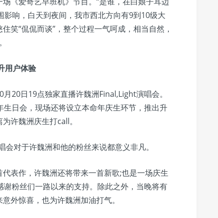
一场《爱奇艺早班机》节目。“是谁，在白娘子耳边
围影响，白天到夜间，我市西北方向有9到10级大
洲憋住笑“侃侃而谈”，整个过程一气呵成，相当自然，
。
升用户体验
0日19点独家直播许魏洲Final,Light演唱会。
年生日会，现场还将设立本命年庆生环节，推出升
许魏洲庆生打call。
场演唱会对于许魏洲和他的粉丝来说都意义非凡。
首代表作，许魏洲还将带来一首新歌;也是一场庆生
感谢粉丝们一路以来的支持。除此之外，当晚将有
来意外惊喜，也为许魏洲加油打气。