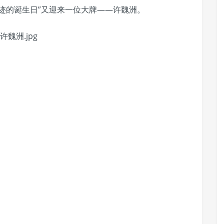
迹的诞生日”又迎来一位大牌——许魏洲。