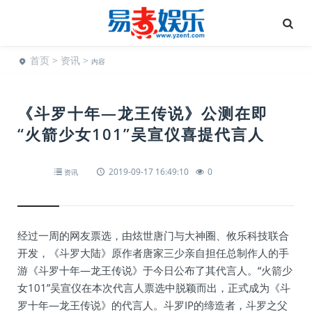
首页
>
资讯
>
内容
《斗罗十年—龙王传说》公测在即
“火箭少女101”吴宣仪喜提代言人
2019-09-17 16:49:10
0
资讯
经过一周的网友票选，由炫世唐门与大神圈、攸乐科技联合
开发，《斗罗大陆》原作者唐家三少亲自担任总制作人的手
游《斗罗十年—龙王传说》于今日公布了其代言人。“火箭少
女101”吴宣仪在本次代言人票选中脱颖而出，正式成为《斗
罗十年—龙王传说》的代言人。斗罗IP的缔造者，斗罗之父