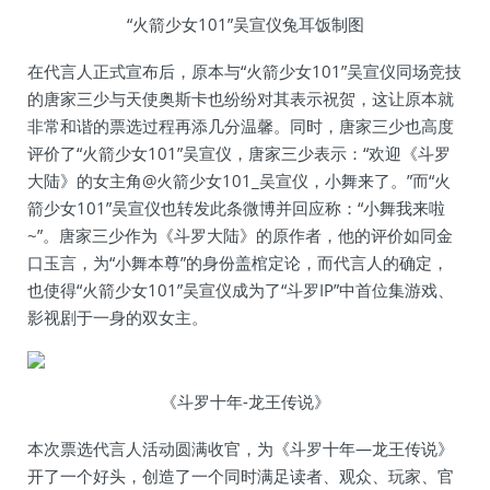
“火箭少女101”吴宣仪兔耳饭制图
在代言人正式宣布后，原本与“火箭少女101”吴宣仪同场竞技
的唐家三少与天使奥斯卡也纷纷对其表示祝贺，这让原本就
非常和谐的票选过程再添几分温馨。同时，唐家三少也高度
评价了“火箭少女101”吴宣仪，唐家三少表示：“欢迎《斗罗
大陆》的女主角@火箭少女101_吴宣仪，小舞来了。”而“火
箭少女101”吴宣仪也转发此条微博并回应称：“小舞我来啦
~”。唐家三少作为《斗罗大陆》的原作者，他的评价如同金
口玉言，为“小舞本尊”的身份盖棺定论，而代言人的确定，
也使得“火箭少女101”吴宣仪成为了“斗罗IP”中首位集游戏、
影视剧于一身的双女主。
《斗罗十年-龙王传说》
本次票选代言人活动圆满收官，为《斗罗十年—龙王传说》
开了一个好头，创造了一个同时满足读者、观众、玩家、官