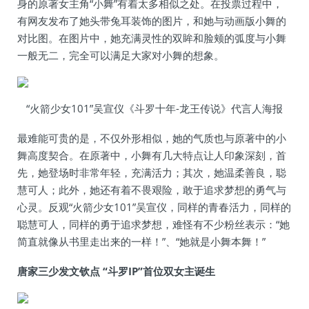
身的原著女主角“小舞”有着太多相似之处。在投票过程中，
有网友发布了她头带兔耳装饰的图片，和她与动画版小舞的
对比图。在图片中，她充满灵性的双眸和脸颊的弧度与小舞
一般无二，完全可以满足大家对小舞的想象。
“火箭少女101”吴宣仪《斗罗十年-龙王传说》代言人海报
最难能可贵的是，不仅外形相似，她的气质也与原著中的小
舞高度契合。在原著中，小舞有几大特点让人印象深刻，首
先，她登场时非常年轻，充满活力；其次，她温柔善良，聪
慧可人；此外，她还有着不畏艰险，敢于追求梦想的勇气与
心灵。反观“火箭少女101”吴宣仪，同样的青春活力，同样的
聪慧可人，同样的勇于追求梦想，难怪有不少粉丝表示：“她
简直就像从书里走出来的一样！”、“她就是小舞本舞！”
唐家三少发文钦点 “斗罗IP”首位双女主诞生