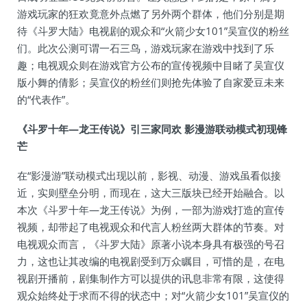
游戏玩家的狂欢竟意外点燃了另外两个群体，他们分别是期
待《斗罗大陆》电视剧的观众和“火箭少女101”吴宣仪的粉丝
们。此次公测可谓一石三鸟，游戏玩家在游戏中找到了乐
趣；电视观众则在游戏官方公布的宣传视频中目睹了吴宣仪
版小舞的倩影；吴宣仪的粉丝们则抢先体验了自家爱豆未来
的“代表作”。
《斗罗十年—龙王传说》引三家同欢 影漫游联动模式初现锋
芒
在“影漫游”联动模式出现以前，影视、动漫、游戏虽看似接
近，实则壁垒分明，而现在，这大三版块已经开始融合。以
本次《斗罗十年—龙王传说》为例，一部为游戏打造的宣传
视频，却带起了电视观众和代言人粉丝两大群体的节奏。对
电视观众而言，《斗罗大陆》原著小说本身具有极强的号召
力，这也让其改编的电视剧受到万众瞩目，可惜的是，在电
视剧开播前，剧集制作方可以提供的讯息非常有限，这使得
观众始终处于求而不得的状态中；对“火箭少女101”吴宣仪的