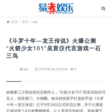
首页
>
资讯
>
内容
《斗罗十年—龙王传说》火爆公测
“火箭少女101”吴宣仪代言游戏一石
三鸟
2019-09-26 15:06:49
0
资讯
由唐家三少亲自担任总制作人，“火箭少女101”吴宣仪担任代
言人，炫世唐门、大神圈、攸乐科技联手打造的手游《斗罗
十年—龙王传说》已于9月24日正式开启公测，并于公测首
日成功登上IOS免费榜榜首。让人意想不到的是，原本属于