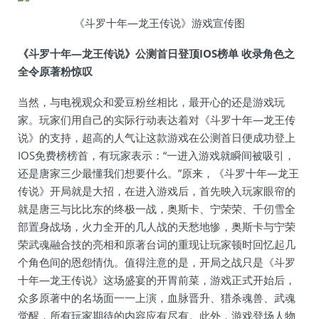
《斗罗十年—龙王传说》游戏宣传图
《斗罗十年—龙王传说》公测首日登顶IOS榜单 收录角色之
全令原著粉惊叹
当然，与电视观众和爱豆粉丝相比，最开心的还是游戏玩
家。玩家们用自己的实际行动表达着对《斗罗十年—龙王传
说》的支持，超高的人气让这款游戏在公测首日便成功登上
IOS免费榜榜首，有玩家表示：“一进入游戏就瞬间被吸引，
还是唐家三少最懂我们想要什么。”原来，《斗罗十年—龙王
传说》开局就是大招，在进入游戏后，首先映入玩家眼帘的
就是唐三与比比东的终极一战，奥斯卡、宁荣荣、千仞雪全
部置身战场，火力全开的几人战的天愁地惨，奥斯卡与宁荣
荣武魂融合技的亮相和原著台词的重现让玩家顿时回忆起几
个角色间的恩怨情仇。值得注意的是，开局之战只是《斗罗
十年—龙王传说》这场盛宴的开胃前菜，游戏正式开始后，
众多原著中的名场面一一上演，血脉晋升、猎杀魂兽、武魂
觉醒，所有玩家期待的内容应有尽有。此外，游戏登场人物