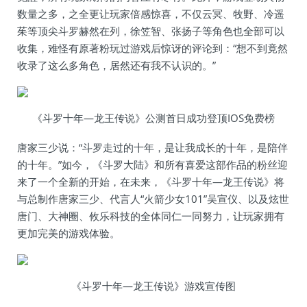
数量之多，之全更让玩家倍感惊喜，不仅云冥、牧野、冷遥
茱等顶尖斗罗赫然在列，徐笠智、张扬子等角色也全部可以
收集，难怪有原著粉玩过游戏后惊讶的评论到：“想不到竟然
收录了这么多角色，居然还有我不认识的。”
《斗罗十年—龙王传说》公测首日成功登顶IOS免费榜
唐家三少说：“斗罗走过的十年，是让我成长的十年，是陪伴
的十年。”如今，《斗罗大陆》和所有喜爱这部作品的粉丝迎
来了一个全新的开始，在未来，《斗罗十年—龙王传说》将
与总制作唐家三少、代言人“火箭少女101”吴宣仪、以及炫世
唐门、大神圈、攸乐科技的全体同仁一同努力，让玩家拥有
更加完美的游戏体验。
《斗罗十年—龙王传说》游戏宣传图