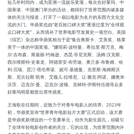
短几年时间内，成为亚洲一流娱乐奖项，每次在好莱坞、中
国香港、中国澳门举办的活动，都得到了世界范围内诸多媒
体的关注与报道，打开了一扇以电影为名片的东西方文化交
流的大门。华鼎奖也由“老百姓口碑大奖”逐渐过度为“全球观
众口碑大奖”，从而填补了世界电影节发展史一项空白。美国
《综艺》杂志称华鼎奖相当于是“集合奥斯卡、艾美奖、格莱
美于一体的中国奖项。”娜塔莉·波特曼、希拉里·斯万克、梅
尔·吉布森、斯嘉丽·约翰逊、杰昆·菲尼克斯、汤姆·汉克斯、
西尔维斯特·史泰龙、阿德里安·布劳迪、奥兰多·布鲁姆、哈
利·贝瑞、昆汀·塔伦蒂诺、妮可·基德曼、克里斯·海姆斯沃
斯、尼古拉斯·凯奇、艾薇儿·拉维尼、让·雅克·阿诺、娜奥米·
沃茨、迈克尔·曼、迈克尔·波顿、克林特·伊斯特伍德等众多
好莱坞明星都曾出席华鼎奖。
王海歌在任期间，还致力于对青年电影人的培养。2023年
初，华鼎奖宣布“世界青年电影短片大赛”正式启动，该大赛
是华鼎奖新增设的一个竞赛单元，但作为新生面孔，却吸引
了全球年轻电影创作者的关注，它的出现，为世界范围内许