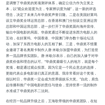
是调整了华鼎奖的奖项测评体系，确定公信力作为立奖之
本，以“观众欢迎度为主，专家辨识度为辅”，这一新的评选
理念，决定了未来几年华鼎奖声誉日隆。二是在美国好莱坞
设立华鼎奖全球运营总部，在香港和澳门分别设立亚洲运营
总部和中国运营总部，进一步打开了华鼎奖面向海外宣传、
输出中国电影的局面。华鼎奖通过不断促进东西方电影人的
互动，在好莱坞、中国香港、中国澳门举办数十场论坛活
动，加深了东西方电影人的互相了解。三是，华鼎奖不惜重
金邀请了著名奥斯卡制作人唐·米歇尔加盟华鼎奖，为打造世
界一流品牌夯实团队。唐·米歇尔表示，自己的加入缘于对华
鼎奖价值和理念的认可。“华鼎奖最吸引人的地方，就是每个
奖项，都是通过观众投票。因为它是一个民众意志的选择，
更能代表众多电影迷们真正的意愿。我非常看好这个奖项，
假以时日，华鼎奖一定会成为世界级娱乐大奖。”自此，肩负
起传播和推广中国电影的责任与使命，坚持世界一流的制作
水准成了华鼎奖的不二法则。
在经历一轮品牌升级之后，王海歌带领的华鼎奖团队，在短