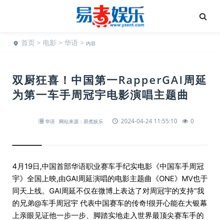
首页
>
电影
>
华语
>
内容
双厨狂喜！中国第一RapperGAI周延
为第一车手周冠宇电影演唱主题曲
2024-04-24 11:55:10
0
华语
网站来源：易煮娱乐
4月19日,中国首部华语职业赛车手纪实电影《中国车手周冠
宇》全国上映,由GAI周延演唱的电影主题曲《ONE》MV也于
同天上线。GAI周延不仅在微博上表达了对周冠宇的支持“我
的兄弟@车手周冠宇 代表中国赛车的传奇!很开心能在大银幕
上亲眼见证他一步一步、脚踏实地走入世界最顶尖赛车手的