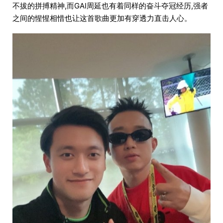
不拔的拼搏精神,而GAI周延也有着同样的奋斗夺冠经历,强者
之间的惺惺相惜也让这首歌曲更加有穿透力直击人心。