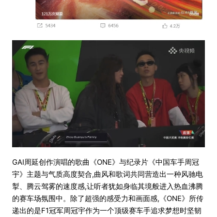
GAI周延创作演唱的歌曲《ONE》与纪录片《中国车手周冠
宇》主题与气质高度契合,曲风和歌词共同营造出一种风驰电
掣、腾云驾雾的速度感,让听者犹如身临其境般进入热血沸腾
的赛车场氛围中。除了超强的感受力和画面感,《ONE》所传
递出的是F1冠军周冠宇作为一个顶级赛车手追求梦想时坚韧