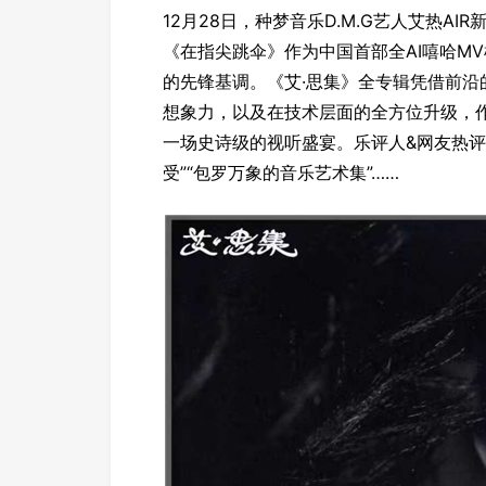
12月28日，种梦音乐D.M.G艺人艾热A
《在指尖跳伞》作为中国首部全AI嘻哈M
的先锋基调。《艾·思集》全专辑凭借前
想象力，以及在技术层面的全方位升级，作
一场史诗级的视听盛宴。乐评人&网友热评“神
受”“包罗万象的音乐艺术集”……