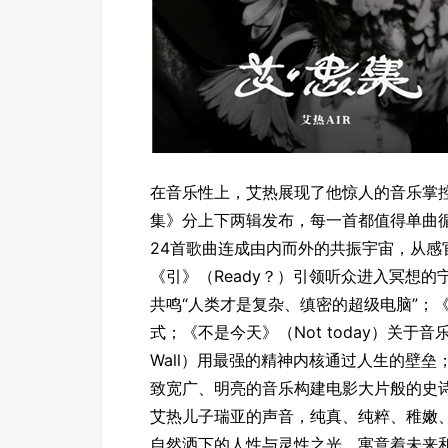
在音乐性上，艾热展现了他惊人的音乐掌
集》分上下两辑发布，每一首都值得单曲
24首歌曲连成由内而外的共振宇宙，从
《引》（Ready？）引领听众进入冥想的宁
共鸣“人类才是复杂、缜密的超级电脑”；《
式；《不是今天》（Not today）关于
Wall）用最强的精神内核通过人生的壁垒；和
致宽广、明亮的音乐构建电影大片般的史
艾热儿子瑞亚的声音，纯真、纯粹、稚嫩
自然洒下的人性与灵性之光，寓意着未来