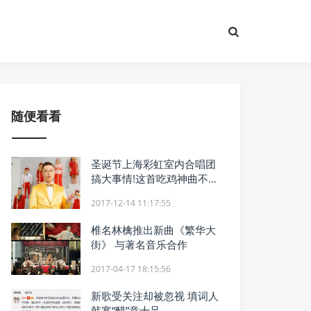
随便看看
圣诞节上海彩虹室内合唱团
搞大事情!这首吃鸡神曲不能
让老板听到
2017-12-14 11:17:55
椎名林檎推出新曲《繁华大
街》 与著名音乐合作
2017-04-17 18:15:56
新歌受关注却被忽视 填词人
韩寒“醋”意十足