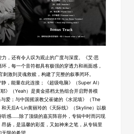
控力，还有令人叹为观止的广度与深度。《艾·思
循环，每一个音符都具有极强的穿透力和画面感，
感官刺激到灵魂救赎，构建了完整的叙事闭环。
静，能量在此连接；《超级电脑》（Super AI）
耶》（Yeah）是黄金搭档太热组合开启野兽模
音乐与爱；与中国摇滚教父崔健的《水泥墙》（The
天后A-Lin黄丽玲的《天际线》（Skyline）以极
诗听感……除了顶级的嘉宾阵容外，专辑中时而闪现
、昂扬，是温馨的彩蛋，又如神来之笔，从专辑里
和无限的希望。