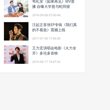
韦礼安《如果再见》MV首
播 自曝大学曾与蛇同寝
2016-09-08 07:00:44
汪起正首张EP专辑《我们真
的不着急》震撼上线
2017-01-09 17:40:36
王力宏演唱会电影《火力全
开》多伦多首映
2016-09-17 14:47:54