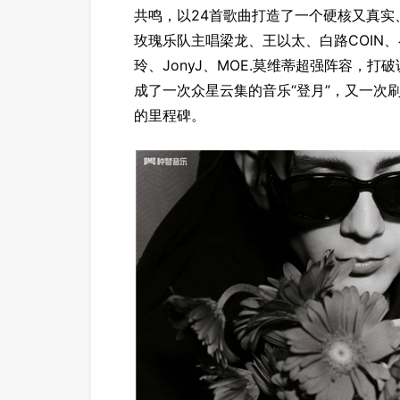
共鸣，以24首歌曲打造了一个硬核又真实
玫瑰乐队主唱梁龙、王以太、白路COIN、崔健
玲、JonyJ、MOE.莫维蒂超强阵容，
成了一次众星云集的音乐“登月”，又一次
的里程碑。