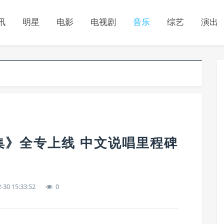
讯
明星
电影
电视剧
音乐
综艺
演出
思集》全专上线 中文说唱里程碑
-30 15:33:52
0