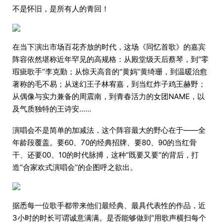
不是怀旧，是所有人的青回！
在当下演出市场百花齐放的时代，这场《同忆首歌》的嘉宾
阵容依然堪称近年罕见的高规格：从殿堂级天后蔡琴，到“零
瑕疵歌手”李克勤；从惊天高音的“黄妈”黄绮珊，到温暖治愈
著称的毛不易；从迷幻王子林宥嘉，到当红炸子鸡王赫野；
从偶像与实力兼备的周震南，到青春活力的女团NAME，以
及气质独特的王诗安……
演唱会不是简单的加减法，这个阵容最大的野心在于——全
年龄段覆盖。要60、70的经典招牌、要80、90的当红骨
干、还要00、10的时代脉搏，这种“既要又要”的背后，打
造“合家欢式演唱会”的企图呼之欲出。
据悉每一位歌手都带来他们最经典、最具代表性的作品，近
3小时的时长可谓诚意满满。是否能够做到“用歌声横扫每个