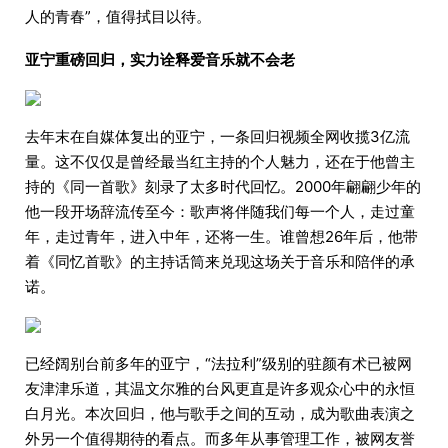
人的青春”，值得拭目以待。
亚宁重磅回归，实力诠释爱音乐就不会老
去年末在自媒体复出的亚宁，一条回归视频全网收揽3亿流
量。这不仅仅是曾经最当红主持的个人魅力，还在于他曾主
持的《同一首歌》刻录了太多时代回忆。2000年翩翩少年的
他一段开场辞流传至今：歌声将伴随我们每一个人，走过童
年，走过青年，进入中年，还将一生。谁曾想26年后，他带
着《同忆首歌》的主持话筒来兑现这场关于音乐和陪伴的承
诺。
已经阔别台前多年的亚宁，“法拉利”级别的驻颜有术已被网
友津津乐道，其温文尔雅的台风更直是许多观众心中的永恒
白月光。本次回归，他与歌手之间的互动，成为歌曲表演之
外另一个值得期待的看点。而多年从事管理工作，被网友誉