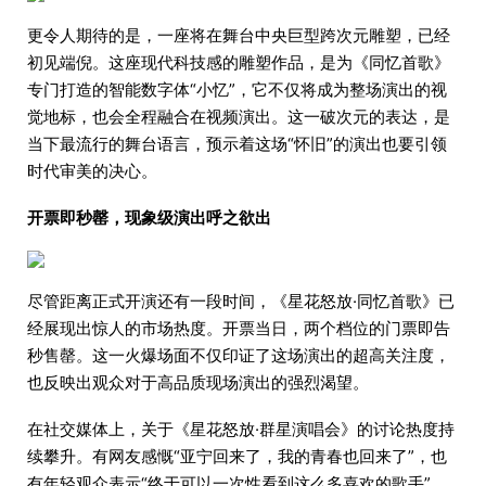
更令人期待的是，一座将在舞台中央巨型跨次元雕塑，已经
初见端倪。这座现代科技感的雕塑作品，是为《同忆首歌》
专门打造的智能数字体“小忆”，它不仅将成为整场演出的视
觉地标，也会全程融合在视频演出。这一破次元的表达，是
当下最流行的舞台语言，预示着这场“怀旧”的演出也要引领
时代审美的决心。
开票即秒罄，现象级演出呼之欲出
尽管距离正式开演还有一段时间，《星花怒放·同忆首歌》已
经展现出惊人的市场热度。开票当日，两个档位的门票即告
秒售罄。这一火爆场面不仅印证了这场演出的超高关注度，
也反映出观众对于高品质现场演出的强烈渴望。
在社交媒体上，关于《星花怒放·群星演唱会》的讨论热度持
续攀升。有网友感慨“亚宁回来了，我的青春也回来了”，也
有年轻观众表示“终于可以一次性看到这么多喜欢的歌手”。