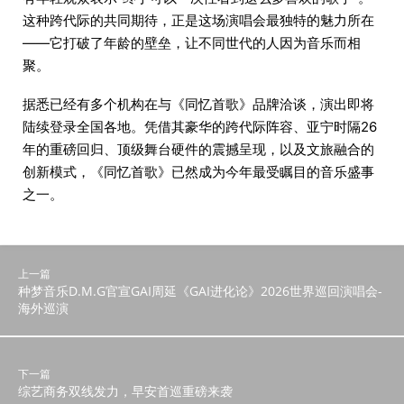
这种跨代际的共同期待，正是这场演唱会最独特的魅力所在
——它打破了年龄的壁垒，让不同世代的人因为音乐而相
聚。
据悉已经有多个机构在与《同忆首歌》品牌洽谈，演出即将
陆续登录全国各地。凭借其豪华的跨代际阵容、亚宁时隔26
年的重磅回归、顶级舞台硬件的震撼呈现，以及文旅融合的
创新模式，《同忆首歌》已然成为今年最受瞩目的音乐盛事
之一。
上一篇
种梦音乐D.M.G官宣GAI周延《GAI进化论》2026世界巡回演唱会-
海外巡演
下一篇
综艺商务双线发力，早安首巡重磅来袭