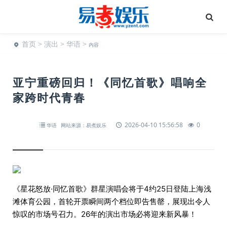
首页
>
演出
>
华语
>
内容
亚宁重磅回归！《同忆首歌》唱响全
家跨时代青春
2026-04-10 15:56:58
0
华语
网站来源：易煮娱乐
《星花怒放·同忆首歌》群星演唱会将于4约25日登陆上海浅
滩体育公园，首轮开票瞬间两个档位即告售罄，展现出令人
惊叹的市场号召力。26年的演出市场必将迎来新风暴！