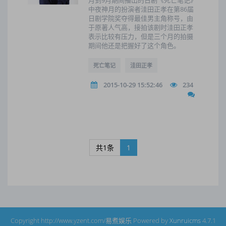
月到9月期间播出的日剧《死亡笔记》
中夜神月的扮演者洼田正孝在第86届
日剧学院奖夺得最佳男主角称号，由
于原著人气高，接拍该剧时洼田正孝
表示比较有压力，但是三个月的拍摄
期间他还是把握好了这个角色。
死亡笔记
洼田正孝
2015-10-29 15:52:46
234
共1条
1
Copyright http://www.yzent.com/易煮娱乐 Powered by
Xunruicms
4.7.1