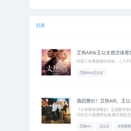
列表
艾热AIR&王以太首次体
时隔三年再度限时合体。二人不仅
艾热AIR&王以太
值回票价！艾热AIR、王
《太热象限演唱会》在成都华熙L
内的近30首爆款金曲,屡次掀起
艾热AIR
王以太
太热象限