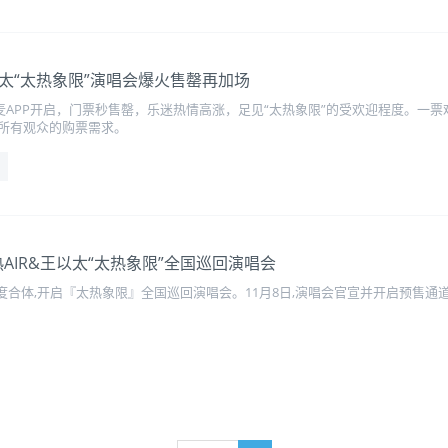
以太“太热象限”演唱会爆火售罄再加场
麦APP开启，门票秒售罄，乐迷热情高涨，足见“太热象限”的受欢迎程度。一
足所有观众的购票需求。
热AIR&王以太“太热象限”全国巡回演唱会
太将再度合体,开启『太热象限』全国巡回演唱会。11月8日,演唱会官宣并开启预售