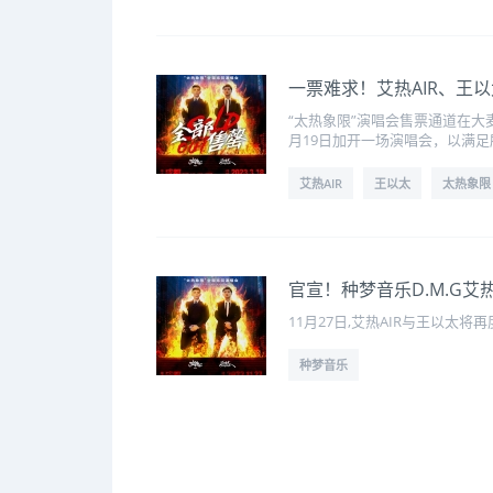
一票难求！艾热AIR、王
“太热象限”演唱会售票通道在大
月19日加开一场演唱会，以满
艾热AIR
王以太
太热象限
官宣！种梦音乐D.M.G艾
11月27日,艾热AIR与王以
种梦音乐