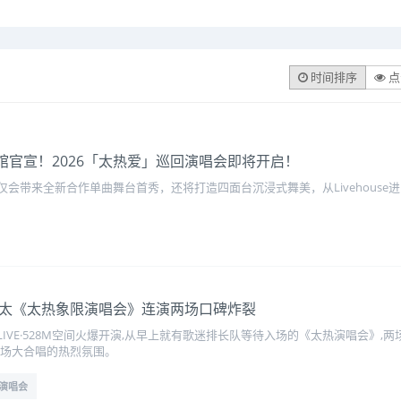
时间排序
点
育馆官宣！2026「太热爱」巡回演唱会即将开启！
会带来全新合作单曲舞台首秀，还将打造四面台沉浸式舞美，从Livehous
以太《太热象限演唱会》连演两场口碑炸裂
IVE·528M空间火爆开演,从早上就有歌迷排长队等待入场的《太热演唱会》,
全场大合唱的热烈氛围。
演唱会