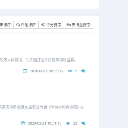
击排序
评论排序
评分排序
支持量排序
e进阶万人体育馆，为乐迷打造专属说唱视听盛宴。
2026-06-08 18:33:12
5
两场连演场场爆满,包含联合专辑《幸存者的负罪感》在
2023-03-21 10:51:15
22