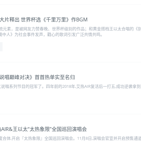
哲大片释出 世界杯选《千里万里》作BGM
流元素，是被网友力赞春晚、世界杯级别的作品；和黄金搭档王以太合唱的《别
的《镜中人》为社会事件发声，戳心的歌词引发广泛共情共鸣。
国说唱巅峰对决》首首热单实至名归
说唱系列节目的冠军了。四年前的2018年,艾热AIR复活后一打五,成功逆袭拿
热AIR&王以太“太热象限”全国巡回演唱会
太将再度合体,开启『太热象限』全国巡回演唱会。11月8日,演唱会官宣并开启预售