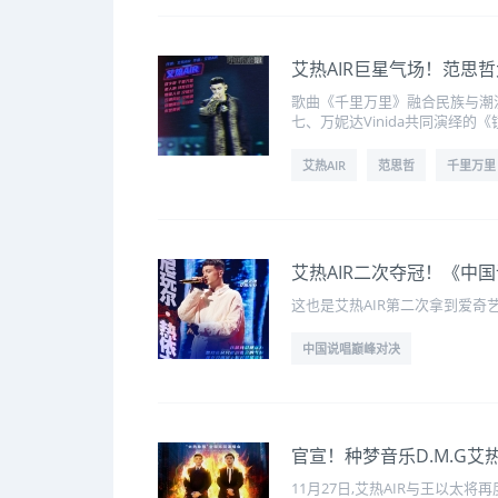
艾热AIR巨星气场！范思
歌曲《千里万里》融合民族与潮
七、万妮达Vinida共同演绎
艾热AIR
范思哲
千里万里
艾热AIR二次夺冠！《中
这也是艾热AIR第二次拿到爱奇艺
中国说唱巅峰对决
官宣！种梦音乐D.M.G艾
11月27日,艾热AIR与王以