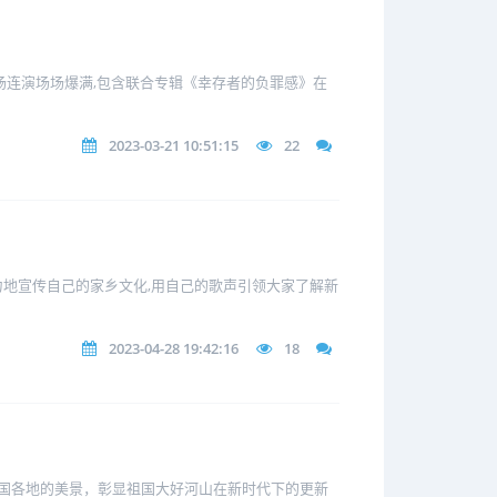
两场连演场场爆满,包含联合专辑《幸存者的负罪感》在
2023-03-21 10:51:15
22
余力地宣传自己的家乡文化,用自己的歌声引领大家了解新
2023-04-28 19:42:16
18
祖国各地的美景，彰显祖国大好河山在新时代下的更新