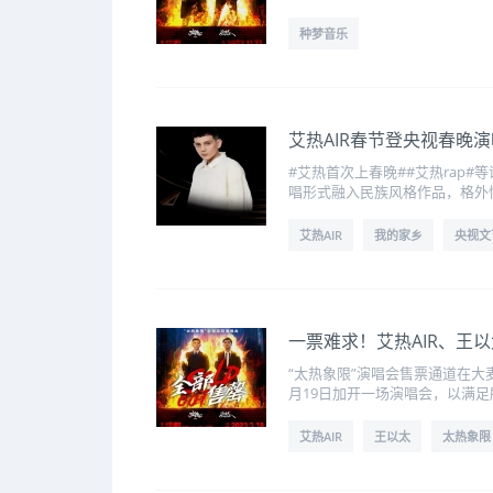
种梦音乐
艾热AIR春节登央视春晚
#艾热首次上春晚##艾热rap
唱形式融入民族风格作品，格外
艾热AIR
我的家乡
央视文
一票难求！艾热AIR、王
“太热象限”演唱会售票通道在大
月19日加开一场演唱会，以满
艾热AIR
王以太
太热象限