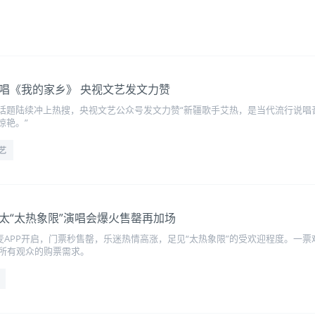
演唱《我的家乡》 央视文艺发文力赞
#等话题陆续冲上热搜，央视文艺公众号发文力赞“新疆歌手艾热，是当代流行说唱音
惊艳。”
艺
以太“太热象限”演唱会爆火售罄再加场
麦APP开启，门票秒售罄，乐迷热情高涨，足见“太热象限”的受欢迎程度。一
足所有观众的购票需求。