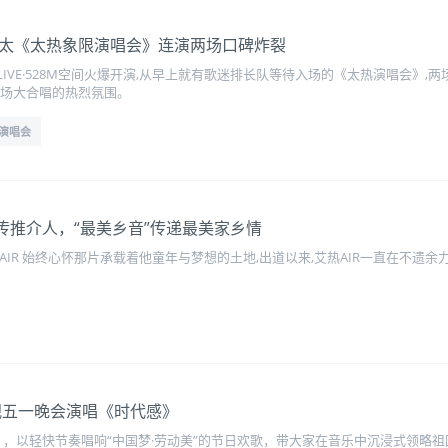
以太《太热象限演唱会》连演两场口碑炸裂
IVE·528M空间火爆开演,从早上就有歌迷排长队等待入场的《太热演唱会》,
全场大合唱的热烈氛围。
演唱会
宣传推介人，“最美乡音”传递最美家乡情
AIR 始终心怀那片承载着他童年与梦想的土地,出道以来,艾热AIR一直在不遗
央视五一晚会演唱《时代感》
》，以轻快节奏唱响“中国梦·劳动美”的节日欢歌，带大家在音乐中沉浸式领略