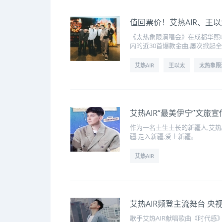
值回票价！艾热AIR、王
《太热象限演唱会》在成都华熙L
内的近30首爆款金曲,屡次掀起
艾热AIR
王以太
太热象限
艾热AIR“最美伊宁”文旅
作为一名土生土长的新疆人,艾热
疆,走入新疆,爱上新疆。
艾热AIR
艾热AIR频登主流舞台 
歌手艾热AIR献唱歌曲《时代感