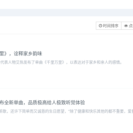
时间排序
点
万里》，诠释家乡韵味
疆说唱代表人物艾热发布了单曲《千里万里》，以表达对于家乡和亲人的感情。
发布全新单曲，品质极高给人极致听觉体验
新歌，还许下简单而又诚恳的生日愿望，“除了健康和快乐其他的都不重要，爱