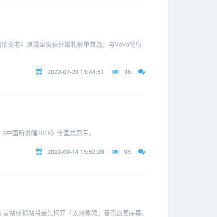
怕变老》浪漫至极获评婚礼歌单首选；与VaVa毛衍
2022-07-28 11:44:51
36
到《中国新说唱2018》全国总冠军。
2022-09-14 15:52:29
95
通道,首站成都站将最先揭开『太热象限』音乐盛宴序幕。