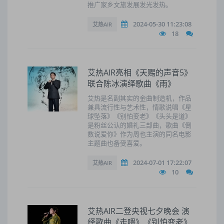
推广家乡文旅发展发光发热。
2024-05-30 11:23:08
艾热AIR
18
艾热AIR亮相《天赐的声音5》
联合陈冰演绎歌曲《雨》
艾热是名副其实的金曲制造机，作品
兼具流行性与艺术性，情歌说唱《星
球坠落》《别怕变老》《头头是道》
是粉丝公认的婚礼三部曲，歌曲《倒
数说爱你》作为周也主演的同名电影
主题曲也备受喜爱。
2024-07-01 17:22:07
艾热AIR
10
艾热AIR二登央视七夕晚会 演
绎歌曲《走喂》《别怕变老》