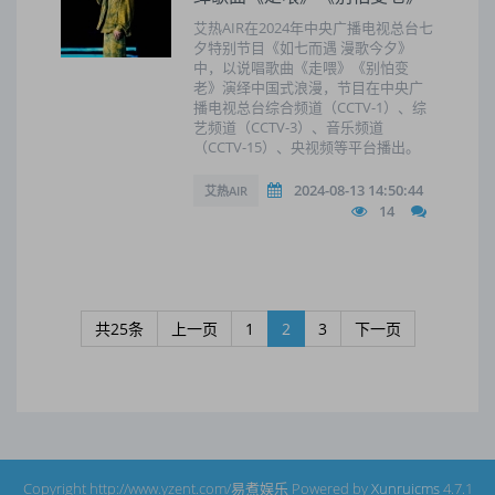
艾热AIR在2024年中央广播电视总台七
夕特别节目《如七而遇 漫歌今夕》
中，以说唱歌曲《走喂》《别怕变
老》演绎中国式浪漫，节目在中央广
播电视总台综合频道（CCTV-1）、综
艺频道（CCTV-3）、音乐频道
（CCTV-15）、央视频等平台播出。
2024-08-13 14:50:44
艾热AIR
14
共25条
上一页
1
2
3
下一页
Copyright http://www.yzent.com/易煮娱乐 Powered by
Xunruicms
4.7.1