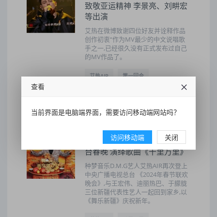
致敬亚运精神 李景亮、刘畊宏
等出演
艾热在微博致谢四位好友并诠释作品
创作初衷“作为MV最少的中文说唱歌
手之一,已经很久没有正式发布过自己
的MV作品了。
艾热AIR
第一回合
查看
2023-10-08 15:35:28
9
当前界面是电脑端界面，需要访问移动端网站吗？
访问移动端
关闭
2024春节艾热AIR再登央视总
台春晚 演绎歌曲《千里万里》
种梦音乐D.M.G艺人艾热AIR再次登上
中央广播电视总台 《2024年春节联欢
晚会》,与王宏伟、迪丽热巴、于朦胧
三位新疆代表性艺人一起回到家乡,以
《舞乐新疆》庆祝新年。