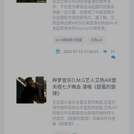
此次艾热与MLB全明星周的跨界合
作，不仅是为棒球运动在国内的普及
贡献一份力量，也表明了中国说唱文
化在国际市场的影响力。据了解，艾
热还将出席8月份在美国洛杉矶由MLB
发起和举办的Hiphop50周年秀。
MLB美职棒大联盟
艾热AIR
2023-07-13 17:50:01
17
种梦音乐D.M.G艺人艾热AIR登
央视七夕晚会 演唱《甜蜜的旋
律》
无论是从音乐主题立意的角度,还是作
词作曲的深刻与丰富性的层面,艾热AIR
的音乐作品都展现出极强的独特性与
创造性,《甜蜜的旋律》改编自怀旧金
曲《甜蜜蜜》...