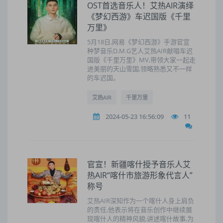
OST首选音乐人！艾热AIR演绎
《梦幻西游》车迟国版《千里
万里》
5月18日,网易《梦幻西游》手游官宣
种梦音乐D.M.G艺人艾热AIR献唱车迟
国版《千里万里》MV,带领大家一起走
进美丽的天山雪国,领略熟悉又不一样
的车迟国。
艾热AIR
千里万里
2024-05-23 16:56:09
11
官宣！新疆喀什授予音乐人艾
热AIR“喀什市旅游形象代言人”
称号
艾热AIR深知作为一个喀什人身上肩负
的责任,他表示将在音乐创作中继续展
现喀什人的精神风貌,讲述喀什故事,为