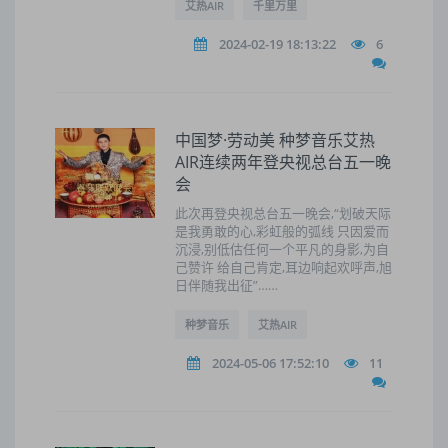
艾热AIR
千里万里
2024-02-19 18:13:22
6
中国梦·劳动美 种梦音乐艾热
AIR连续两年登央视总台五一晚
会
此次再登央视总台五一晚会,“划破天际
是我勇敢的心,彩虹般的弧线 只因爱而
沉浸,别低估任何一个平凡的身影,为自
己赞许 给自己肯定,耳边响起欢呼声,旭
日伴随我出征”……
种梦音乐
艾热AIR
2024-05-06 17:52:10
11