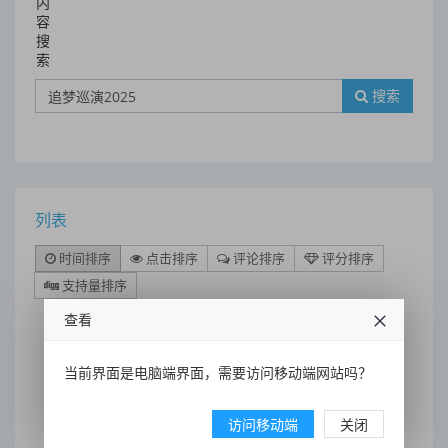
内
容
搜
索
搜索
列表
时间排序
点击排序
评论排序
评分排序
支持量排序
查看
当前界面是电脑端界面，需要访问移动端网站吗？
种梦音乐D.M.G潮流企划《追
梦巡演2025》 为说唱新生代发
展保驾护航
访问移动端
关闭