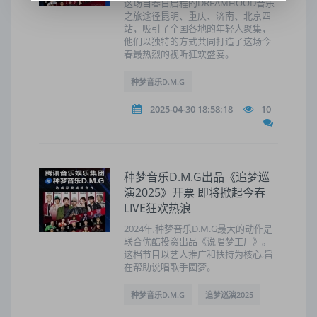
这场自春日启程的DREAMHOOD音乐
之旅途径昆明、重庆、济南、北京四
站，吸引了全国各地的年轻人聚集，
他们以独特的方式共同打造了这场今
春最热烈的视听狂欢盛宴。
种梦音乐D.M.G
2025-04-30 18:58:18
10
种梦音乐D.M.G出品《追梦巡
演2025》开票 即将掀起今春
LIVE狂欢热浪
2024年,种梦音乐D.M.G最大的动作是
联合优酷投资出品《说唱梦工厂》。
这档节目以艺人推广和扶持为核心,旨
在帮助说唱歌手圆梦。
种梦音乐D.M.G
追梦巡演2025