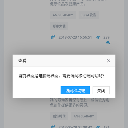
健康饮品及健康产品。
ANGELABABY
BIO-E饮品
形象大使
2018-07-23 16:56:51
289
查看
《创业时代》Angelababy首演
白领 身陷互联网商战
当前界面是电脑端界面，需要访问移动端网站吗？
虽然职业不同，但baby却与内外兼修
的白领精英女性“那蓝”一角有很深的渊
源。一来是，Angelababy早在2011年
访问移动端
关闭
就开启自己的创客人生，对于创业之
路的艰难困苦深有感触，相信会为角
色创作提供更多的灵感。
创业时代
ANGELABABY
2017-05-29 04:08:42
171