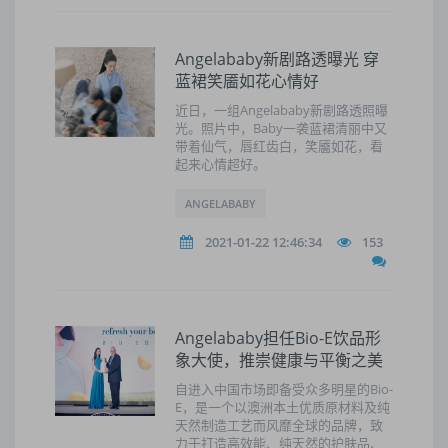
Angelababy新剧路透曝光 穿
蓝裙笑靥如花心情好
近日，一组Angelababy新剧路透照曝
光。照片中，Baby一袭蓝裙清丽中又
带着仙气，唇红齿白，笑靥如花，看
起来心情超好。
ANGELABABY
2021-01-22 12:46:34
153
Angelababy担任Bio-E饮品形
象大使，推崇健康与平衡之美
自进入中国市场即备受众多明星的Bio-
E，是一个以澳洲本土优质原材料及纯
天然制造工艺而风靡全球的品牌，致
力于打造高效能、纯天然的护肤品、