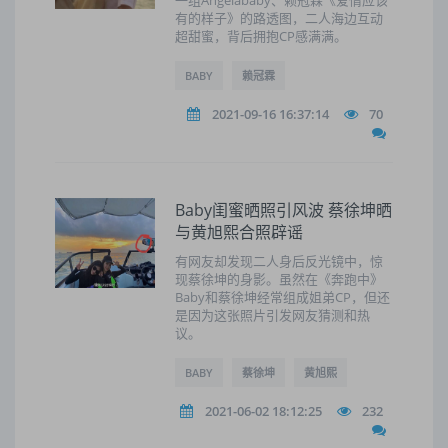
一组Angelababy、赖冠霖《爱情应该
有的样子》的路透图，二人海边互动
超甜蜜，背后拥抱CP感满满。
BABY
赖冠霖
2021-09-16 16:37:14
70
Baby闺蜜晒照引风波 蔡徐坤晒
与黄旭熙合照辟谣
有网友却发现二人身后反光镜中，惊
现蔡徐坤的身影。虽然在《奔跑中》
Baby和蔡徐坤经常组成姐弟CP，但还
是因为这张照片引发网友猜测和热
议。
BABY
蔡徐坤
黄旭熙
2021-06-02 18:12:25
232