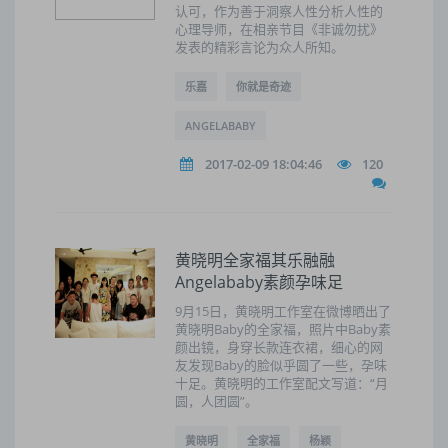
认可，作为善于洞察人性分析人性的
心理导师，在相亲节目《非诚勿扰》
发表的精彩言论为众人所知。
乐嘉
你就是奇迹
ANGELABABY
2017-02-09 18:04:46
120
黄晓明全家福其乐融融
Angelababy素颜孕味足
9月15日，黄晓明工作室在微博晒出了
黄晓明Baby的全家福，照片中Baby素
颜出镜，身穿长款连衣裙，细心的网
友发现Baby的脸似乎圆了一些，孕味
十足。黄晓明的工作室配文写道：“月
圆，人团圆”。
黄晓明
全家福
杨颖