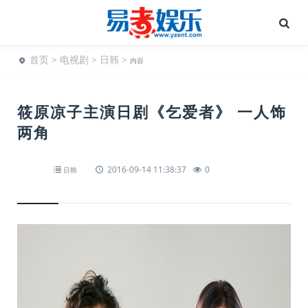
首页
>
电视剧
>
日韩
>
内容
筱原凉子主演日剧《乞爱者》 一人饰
两角
2016-09-14 11:38:37
0
日韩