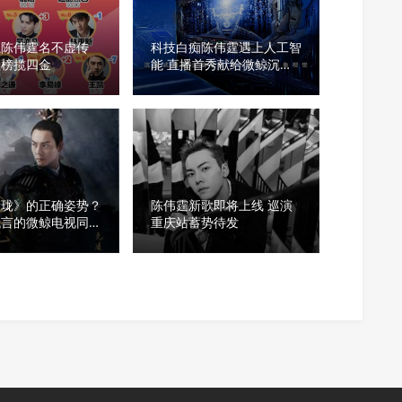
魔陈伟霆名不虚传
科技白痴陈伟霆遇上人工智
歌榜揽四金
能 直播首秀献给微鲸沉浸
式戏剧《I.F》
玲珑》的正确姿势？
陈伟霆新歌即将上线 巡演
代言的微鲸电视同步
重庆站蓄势待发