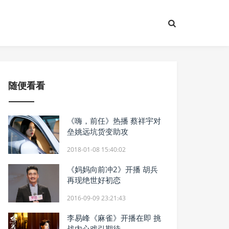
随便看看
《嗨，前任》热播 蔡祥宇对
垒姚远坑货变助攻
2018-01-08 15:40:02
《妈妈向前冲2》开播 胡兵
再现绝世好初恋
2016-09-09 23:21:43
李易峰《麻雀》开播在即 挑
战内心戏引期待