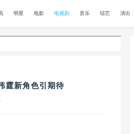
讯
明星
电影
电视剧
音乐
综艺
演出
伟霆新角色引期待
0