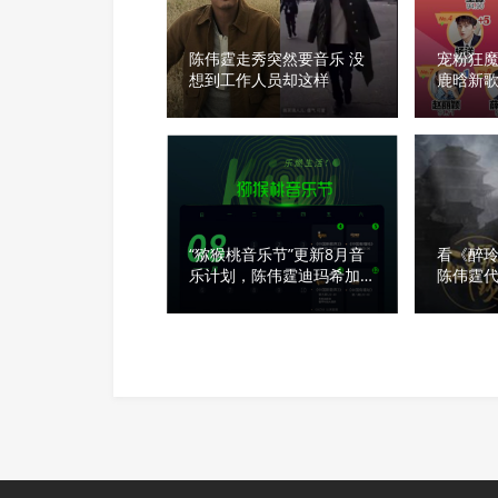
陈伟霆走秀突然要音乐 没
宠粉狂
想到工作人员却这样
鹿晗新
“猕猴桃音乐节”更新8月音
看《醉
乐计划，陈伟霆迪玛希加入
陈伟霆
豪华嗨唱阵容
首播