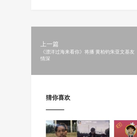
上一篇
《漂洋过海来看你》将播 黄柏钧朱亚文基友
情深
猜你喜欢