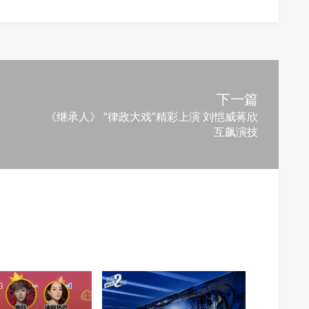
下一篇
《继承人》 “律政大戏”精彩上演 刘恺威蒋欣
互飙演技