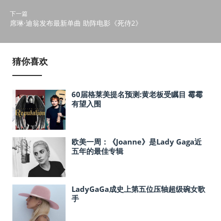
下一篇
席琳·迪翁发布最新单曲 助阵电影《死侍2》
猜你喜欢
60届格莱美提名预测:黄老板受瞩目 霉霉
有望入围
欧美一周：《Joanne》是Lady Gaga近
五年的最佳专辑
LadyGaGa成史上第五位压轴超级碗女歌
手