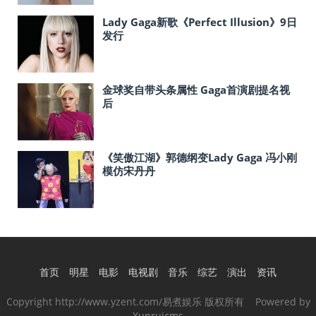
Lady Gaga新歌《Perfect Illusion》9日
发行
金球奖自带头条属性 Gaga首演剧提名视
后
《笑傲江湖》郭德纲变Lady Gaga 冯小刚
模仿宋丹丹
首页
明星
电影
电视剧
音乐
综艺
演出
资讯
Copyright http://www.yzent.com/易煮娱乐 版权所有 Powered by
Xunruicms