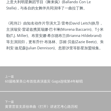
上意大利明星舞蹈节目《舞来疯》(Ballando Con Le
Stelle)，与各自的女舞伴共同演绎了一曲拉丁舞。
《死侍2》由知名动作片导演大卫·雷奇(David Leitch)执导，
主演瑞安·雷诺兹携莫瑞娜·巴卡琳(Morena Baccarin)、T·J·米
勒(T.J. Miller)、布里安娜·希尔德布兰(Brianna Hildebrand)
等主演回归，更有乔什·布洛林、莎姬·贝兹(Zazie Beetz)、朱
利安·迪尼森(Julian Dennison)、忽那汐里等影星加盟续集。
上一篇
60届格莱美公布首批表演嘉宾 Gaga连续第4年献唱
下一篇
黄霄雲首支原创单曲《打开》讲述艺考心路历程