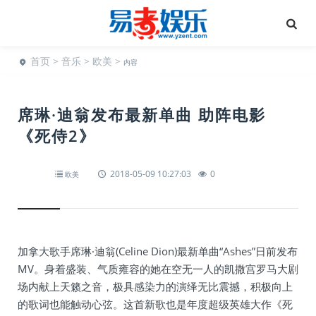
首页
>
音乐
>
欧美
>
内容
席琳·迪翁发布最新单曲 助阵电影
《死侍2》
2018-05-09 10:27:03
0
欧美
加拿大歌手席琳·迪翁(Celine Dion)最新单曲“Ashes”日前发布
MV。身着盛装、气质雍容的她在空无一人的凯撒宫罗马大剧
场内献上天籁之音，极具感染力的演绎无比震撼，积极向上
的歌词也能触动心弦。这首新歌也是年度超级英雄大作《死