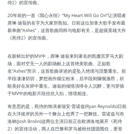
侍2》的宣传曲。
20年前的一首《我心永恒》“My Heart Will Go On”让演唱者
席琳·迪翁的名字为大家所熟知。日前这位加拿大歌手发布最
新单曲“Ashes”，这首歌曲同样与电影有关，是超级英雄大作
《死侍2》的宣传曲。
在新鲜出炉的MV中，席琳·迪翁来到著名的凯撒宫罗马大剧
场，面对空无一人的剧场献上这首绝美歌曲。正如歌
名“Ashes”所示，这首歌曲讲述的是坠入绝境与涅槃重生。前
半段凄凄切切，梦想画作烟尘粉末，后半段则慷慨激昂，祈
盼美好在灰烬中重生。迪翁的倾情演绎令人沉醉，更与穿插
于MV中的电影片段丝丝入扣，情境相连。
有意思的是，死侍的饰演者瑞安·雷诺兹(Ryan Reynolds)日前
在大洋彼岸的另外一个舞台上也秀了一把舞技。雷诺兹与布
洛林(Josh Brolin)这两位主演日前正在欧洲各地展开《死侍
2》的宣传活动，两人在巴黎和罗马被粉丝团团围住，更登