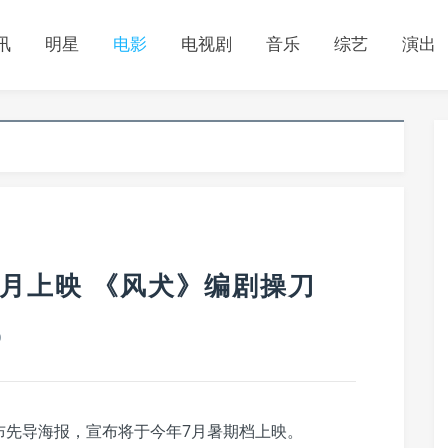
讯
明星
电影
电视剧
音乐
综艺
演出
月上映 《风犬》编剧操刀
0
布先导海报，宣布将于今年7月暑期档上映。