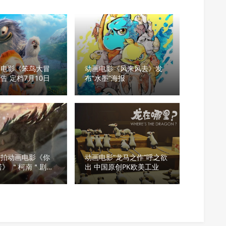
画电影《笨鸟大冒
动画电影《风来风去》发
告 定档7月10日
布“水墨”海报
合拍动画电影《你
动画电影“龙马之作”呼之欲
诺》 ＂柯南＂剧场
出 中国原创PK欧美工业
执导