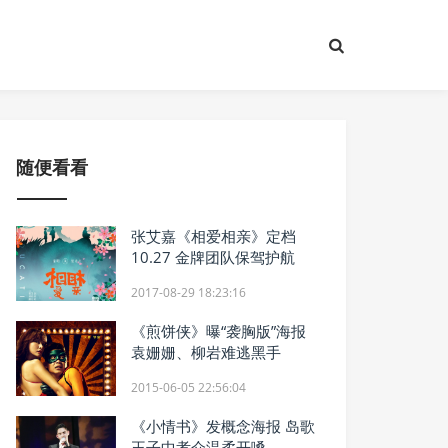
随便看看
张艾嘉《相爱相亲》定档
10.27 金牌团队保驾护航
2017-08-29 18:23:16
《煎饼侠》曝“袭胸版”海报
袁姗姗、柳岩难逃黑手
2015-06-05 22:56:04
《小情书》发概念海报 岛歌
王子中孝介温柔开嗓