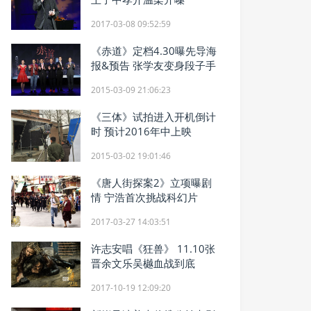
2017-03-08 09:52:59
《赤道》定档4.30曝先导海
报&预告 张学友变身段子手
2015-03-09 21:06:23
《三体》试拍进入开机倒计
时 预计2016年中上映
2015-03-02 19:01:46
《唐人街探案2》立项曝剧
情 宁浩首次挑战科幻片
2017-03-27 14:03:51
许志安唱《狂兽》 11.10张
晋余文乐吴樾血战到底
2017-10-19 12:09:20