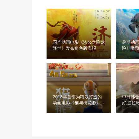
国产动画电影《济公之降龙
暑期动
降世》发布角色版海报
险》曝预
2018年首部为猫奴打造的
中日韩
动画电影《猫与桃花源》定
好,提拉
档清明
版导演