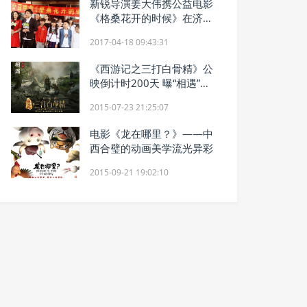
新锐导演姜大伟携公益电影
《格桑花开的时候》在济南
双泉镇开机
2017-04-18 09:43:31
《西游记之三打白骨精》公
映倒计时200天 曝“相遇”版
海报
2015-07-23 21:25:07
电影《龙在哪里？》——中
西合璧的动画美学流光异彩
2015-09-21 19:02:10