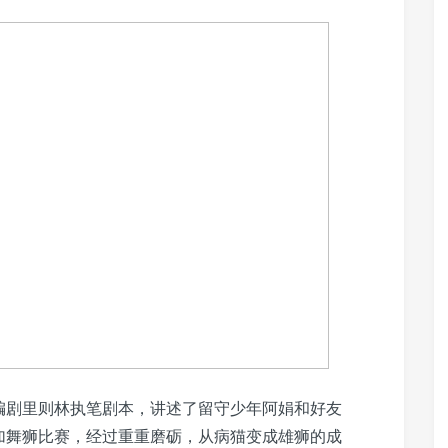
编剧里则林执笔剧本，讲述了留守少年阿娟和好友
加舞狮比赛，经过重重磨砺，从病猫变成雄狮的成