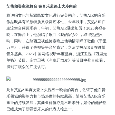
艾热频登
主流舞台
在音乐道路上大步向前
将说唱文化与新疆民族文化进行完美融合，艾热AIR的音乐
作品既具有民族特质又极富艺术性。今年以来，艾热AIR在
主流舞台频频现身，年初，艾热AIR受邀加盟了2023央视春
晚，在舞台上，他演唱了歌曲《我的家乡》，取得热烈反
响，同时，在陕西卫视丝路春晚上他动情演绎了歌曲《千里
万里》，获得了央视等平台的肯定，之后艾热AIR又在微博
音乐盛典、2023中国网络视听年度盛典、浙江卫视《万里走
单骑》节目、东方卫视《今晚开放麦》等节目中登台献唱，
得到了观众的广泛认可。
此番艾热AIR再次登上央视五一晚会的舞台，佐证了他在音
乐领域的影响力和市场热度的持续飙高，随着艾热AIR音乐
事业的持续发展，其商业价值亦是不断攀升，如今的他俨然
已经成为了新疆音乐人的代表人物之一。