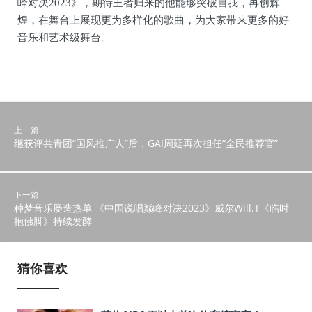
峰对决2023》，期待王者归来的他能够突破自我，再创辉
煌，在舞台上展现更为多样化的歌曲，为大家带来更多的好
音乐和艺术级舞台。
上一篇
继获评共青团“国风推广人”后，GAI周延再次担任“全民推荐官”
下一篇
种梦音乐屡造热单 《中国说唱巅峰对决2023》威尔Will.T《临时
抱佛脚》持续发酵
猜你喜欢