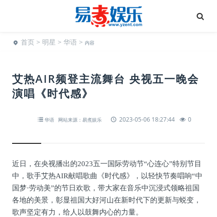
首页
>
明星
>
华语
>
内容
艾热AIR频登主流舞台 央视五一晚会
演唱《时代感》
2023-05-06 18:27:44
0
华语
网站来源：易煮娱乐
近日，在央视播出的2023五一国际劳动节“心连心”特别节目
中，歌手艾热AIR献唱歌曲《时代感》，以轻快节奏唱响“中
国梦·劳动美”的节日欢歌，带大家在音乐中沉浸式领略祖国
各地的美景，彰显祖国大好河山在新时代下的更新与蜕变，
歌声坚定有力，给人以鼓舞内心的力量。