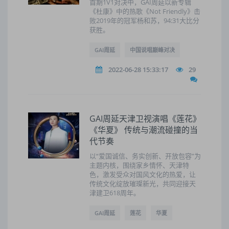
首期1V1对决中，GAI周延以新专辑
《杜康》中的热歌《Not Friendly》击
败2019年的冠军杨和苏，94:31大比分
获胜。
GAI周延
中国说唱巅峰对决
2022-06-28 15:33:17
29
GAI周延天津卫视演唱《莲花》
《华夏》 传统与潮流碰撞的当
代节奏
以“爱国诚信、务实创新、开放包容”为
主题内核，围绕家乡情怀、天津特
色，激发受众对国风文化的热爱，让
传统文化绽放璀璨新光，共同迎接天
津建卫618周年。
GAI周延
莲花
华夏