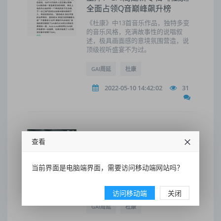
全面占领Q音巅峰飙升榜
《杜康》中13首音乐作品，独特多变
的音乐风格，充满故事性的说唱叙
述，极具画面感的意境氛围营造，说
顶级视听盛宴不为过。
GAI周延
杜康
2022-05-10 14:42:02
31
GAI周延全新专辑《杜康》重磅
查看
上线 打造赛博江湖式音乐世界
专辑《杜康》有如影视配乐般的震撼
当前界面是电脑端界面，需要访问移动端网站吗？
听感，也向世界昭示着在传承与创新
中不断提升的中文说唱音乐的艺术高
度。
访问移动端
关闭
GAI周延
杜康