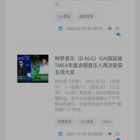
汤……
GAI周延
威远故事
2022-02-17 21:36:51
81
种梦音乐（D.M.G）GAI周延继
TMEA年度说唱音乐人再次斩获
五项大奖
创作出《华夏》《烈火战马》《空城
计》《一百零八》《投名状》《兰花
草》《山岚》等自成一派的中国风说
唱作品，在中文说唱领域确立了不可
撼动的地位，还被共青团中央授予“国
风推广人”称号。
种梦音乐
GAI周延
TMEA
2021-12-24 18:29:03
25