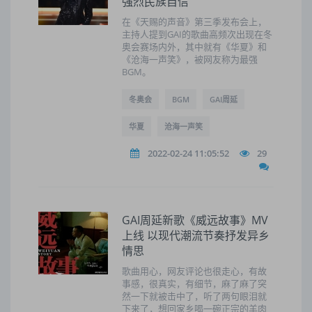
强烈民族自信
在《天赐的声音》第三季发布会上，
主持人提到GAI的歌曲高频次出现在冬
奥会赛场内外，其中就有《华夏》和
《沧海一声笑》，被网友称为最强
BGM。
冬奥会
BGM
GAI周延
华夏
沧海一声笑
2022-02-24 11:05:52
29
GAI周延新歌《威远故事》MV
上线 以现代潮流节奏抒发异乡
情思
歌曲用心，网友评论也很走心，有故
事感，很真实，有细节，麻了麻了突
然一下就被击中了，听了两句眼泪就
下来了，想回家乡喝一碗正宗的羊肉