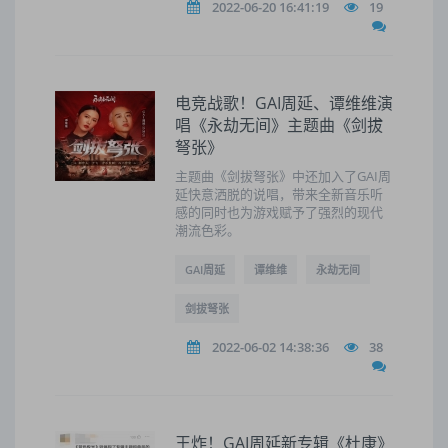
2022-06-20 16:41:19
19
电竞战歌！GAI周延、谭维维演
唱《永劫无间》主题曲《剑拔
弩张》
主题曲《剑拔弩张》中还加入了GAI周
延快意洒脱的说唱，带来全新音乐听
感的同时也为游戏赋予了强烈的现代
潮流色彩。
GAI周延
谭维维
永劫无间
剑拔弩张
2022-06-02 14:38:36
38
王炸！GAI周延新专辑《杜康》