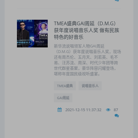
TMEA盛典GAI周延（D.M.G）
获年度说唱音乐人奖 做有民族
特色的好音乐
新华流说唱领军人物GAI周延
（D.M.G）获年度说唱音乐人奖，现场
还有周杰伦、五月天、刘若英、毛不
易、汪苏泷、周深、时代少年团等跨
世代群星荟聚，豪华阵容闪耀登场，
堪称年度国民级视听盛宴。
TMEA盛典
说唱音乐人
GAI周延
2021-12-15 11:37:32
87