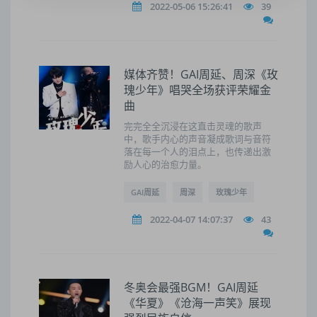
2022-05-06 15:26:41
39
媒体齐赞！GAI周延、周深《玫
瑰少年》唱哭全场获评荣耀金
曲
完完全全沉浸在这直击灵魂的歌声
中，歌手内心的声音凝成歌词与音符
落在每一个人的泪点上，也传递出激
励人心的治愈力量。
GAI周延
周深
玫瑰少年
2022-04-07 14:07:37
43
冬奥会最强BGM！GAI周延
《华夏》《沧海一声笑》展现