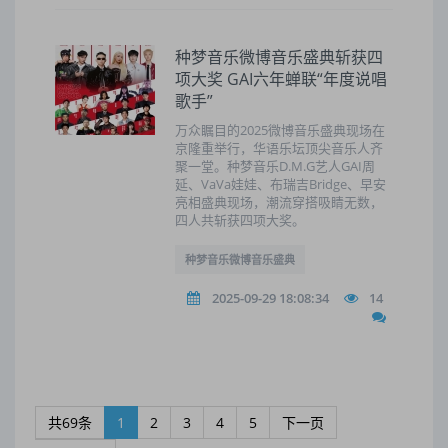
种梦音乐微博音乐盛典斩获四
项大奖 GAI六年蝉联“年度说唱
歌手”
万众瞩目的2025微博音乐盛典现场在
京隆重举行，华语乐坛顶尖音乐人齐
聚一堂。种梦音乐D.M.G艺人GAI周
延、VaVa娃娃、布瑞吉Bridge、早安
亮相盛典现场，潮流穿搭吸睛无数，
四人共斩获四项大奖。
种梦音乐微博音乐盛典
2025-09-29 18:08:34
14
共69条
1
2
3
4
5
下一页