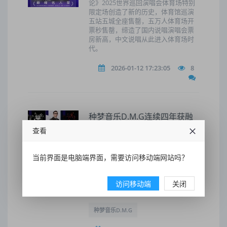
论》2025世界巡回演唱会体育场特别
限定场创造了新的历史，体育馆巡演
五站五城全座售罄，五万人体育场开
票秒售罄，缔造了国内说唱演唱会票
房新高，中文说唱从此进入体育场时
代。
2026-01-12 17:23:05
8
种梦音乐D.M.G连续四年获融
合嘻哈盛典“最佳艺人经纪公
查看
司”奖
第十四届融合嘻哈盛典在成都举办，
当前界面是电脑端界面，需要访问移动端网站吗？
种梦音乐D.M.G连续四年荣获“最佳艺
人经纪公司”奖，创始人韩啸出席活动
并现场领奖，发言感谢所有热爱说唱
访问移动端
关闭
并为说唱默默努力付出的人。
种梦音乐D.M.G