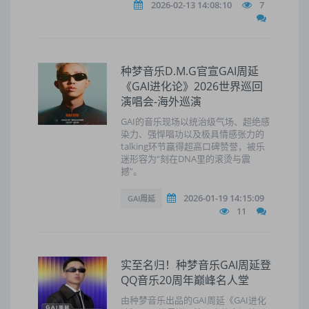
2026-02-13 14:08:10
7
种梦音乐D.M.G官宣GAI周延
《GAI进化论》2026世界巡回
演唱会-海外巡演
GAI的音乐现场以统治级气场、超绝感
染力、强悍唱功以及极具情感张力的
talking环节赢得超高口碑赞誉，被乐
迷形容为“刻在DNA里的滚烫与震
撼”。
2026-01-19 14:15:09
GAI周延
11
实至名归！种梦音乐GAI周延登
QQ音乐20周年巅峰名人堂
由种梦音乐出品的GAI周延《GAI进化