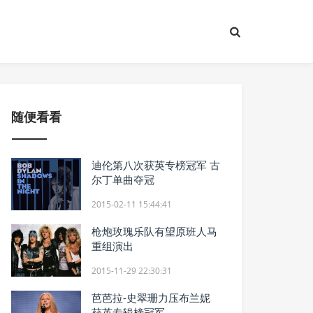
随便看看
迪伦第八次获英专榜冠军 古
尔丁单曲夺冠
2015-02-11 15:44:41
枪炮玫瑰乐队有望原班人马
重组演出
2015-11-29 22:30:31
芭芭拉-史翠珊力压布兰妮
获英专辑榜冠军