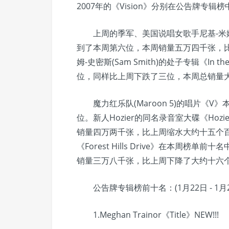
2007年的《Vision》分别在公告牌专
上周的季军、美国说唱女歌手尼基-米娜(Nicki
到了本周第六位，本周销量五万四千张，
姆-史密斯(Sam Smith)的处子专辑《In 
位，同样比上周下跌了三位，本周总销量
魔力红乐队(Maroon 5)的唱片《V
位。新人Hozier的同名录音室大碟《Ho
销量四万两千张，比上周缩水大约十五个百分
《Forest Hills Drive》在本周
销量三万八千张，比上周下降了大约十六
公告牌专辑榜前十名：(1月22日 - 1月2
1.Meghan Trainor《Title》NEW!!!