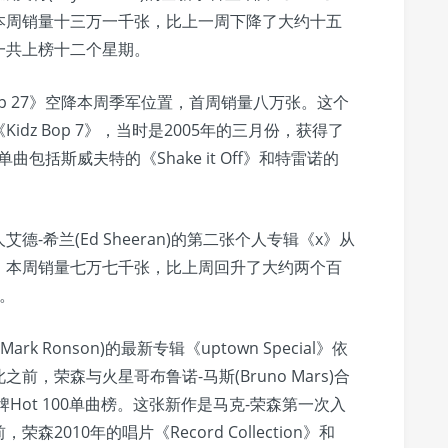
本周销量十三万一千张，比上一周下降了大约十五
一共上榜十二个星期。
p 27》空降本周季军位置，首周销量八万张。这个
dz Bop 7》，当时是2005年的三月份，获得了
单曲包括斯威夫特的《Shake it Off》和特雷诺的
希兰(Ed Sheeran)的第二张个人专辑《x》从
，本周销量七万七千张，比上周回升了大约两个百
量。
Ronson)的最新专辑《uptown Special》依
，荣森与火星哥布鲁诺-马斯(Bruno Mars)合
告牌Hot 100单曲榜。这张新作是马克-荣森第一次入
010年的唱片《Record Collection》和