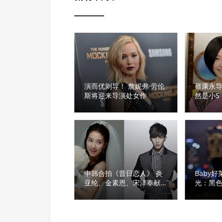
演而优则导！ 詹妮弗·劳伦
蔡康永
斯将迎来导演处女作
然是小S
剧
中韩合拍《昔日恋人》 炎
Baby
亚纶、金素恩、宋洋奉献银
光：黑
幕处女作