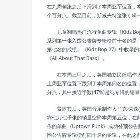
在九周领跑之后下滑到了本周亚军位置，
个百分点。截至目前，斯威夫特这张专辑
儿童翻唱热门流行单曲专辑《Kidz Bo
系列第一张入围公告牌专辑榜前十名的是《Ki
第七名的成绩。《Kidz Bop 27》中收录的
《All About That Bass》。
在本周三甲之后，英国独立民谣唱作人艾德-
上周亚军位置下跌到了本周第四名的位置
分点，其中接近半数(47%)是纯专辑的销
紧随其后，英国音乐制作人马克-荣森(Mark 
靠七万七千张的销量空降本周第五位，在此之前
作的单曲《Uptown Funk》成功登顶公
围公告牌专辑榜前四十名的专辑，在此之前，荣森2