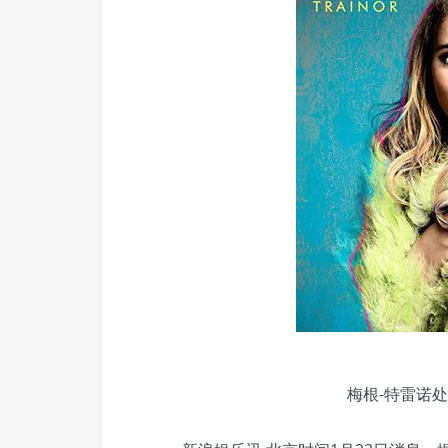
梅根-特雷诺