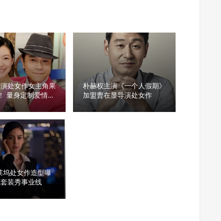
导演处女作女主角果
朴赫权主演《一个人假期》
！ 量身定制爱情喜
加盟曹在显导演处女作
好莱坞处女作造型曝
色套装秀事业线