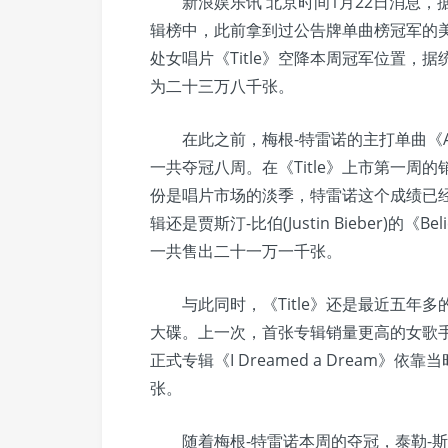
新浪娱乐讯 北京时间1月22日消息，据国外
辑榜中，此前拿到过公告牌单曲榜冠军的美国流行
处女唱片《Title》空降本周冠军位置，
为二十三万八千张。
在此之前，梅根-特雷诺的主打单曲《All Abo
一共夺冠八周。在《Title》上市第一周
份是唱片市场的淡季，特雷诺这个成绩已
辑还是贾斯汀-比伯(Justin Bieber)的《B
一共售出二十一万一千张。
与此同时，《Title》还是最近五年多
大碟。上一次，首张专辑销量更高的女歌手是苏珊
正式专辑《I Dreamed a Dream
张。
随着梅根-特雷诺本周的夺冠，泰勒-斯威夫特(