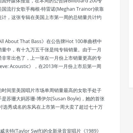
媒体报道，在本周的公告牌Billboard 200专
女歌手梅根-特雷诺(Meghan Trainor)依靠
据统计，这张专辑在美国上市第一周的总销量共计约
ut That Bass》在公告牌Hot 100单曲榜中
的销量中，有十九万五千张是纯专辑销量。由于一月
经非常出色了，上一张在一月份上市销量更高的专
elieve: Acoustic》，在2013年一月份上市后第一周
的时间里美国唱片市场单周销量最高的女歌手处子
大妈苏珊-博伊尔(Susan Boyle)，她的首张
》依靠当时选秀成名的东风在上市第一周大卖了超过七十万
Taylor Swift)的全新录音室唱片《1989》