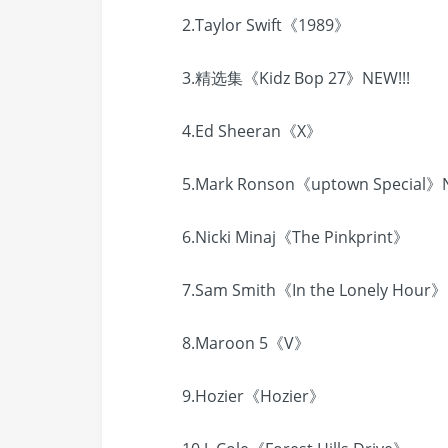
2.Taylor Swift《1989》
3.精选集《Kidz Bop 27》NEW!!!
4.Ed Sheeran《X》
5.Mark Ronson《uptown Special》N
6.Nicki Minaj《The Pinkprint》
7.Sam Smith《In the Lonely Hour》
8.Maroon 5《V》
9.Hozier《Hozier》