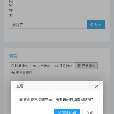
内
容
搜
索
搜索
列表
时间排序
点击排序
评论排序
评分排序
支持量排序
查看
运动员歌单首选！F1中国第一
当前界面是电脑端界面，需要访问移动端网站吗？
车手周冠宇曝喜欢GAI的中国风
说唱
访问移动端
关闭