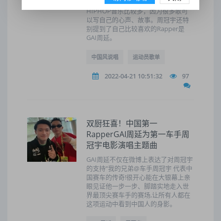
谈到喜欢的音乐，周冠宇表示平时听
HIPHOP音乐比较多，因为很多歌可
以写自己的心声、故事。周冠宇还特
别提到了自己比较喜欢的Rapper是
GAI周延。
中国风说唱
运动员歌单
2022-04-21 10:51:32
97
双厨狂喜！中国第一
RapperGAI周延为第一车手周
冠宇电影演唱主题曲
GAI周延不仅在微博上表达了对周冠宇
的支持“我的兄弟@车手周冠宇 代表中
国赛车的传奇!很开心能在大银幕上亲
眼见证他一步一步、脚踏实地走入世
界最顶尖赛车手的赛场,让所有人都在
这项运动中看到中国人的身影。